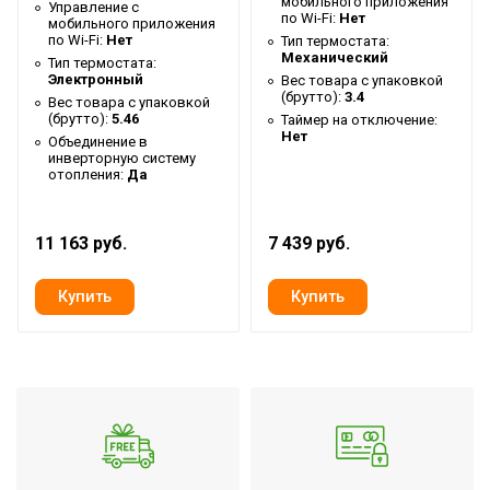
мобильного приложения
Управление c
Ширина упаковки товара
83
по Wi-Fi:
Нет
мобильного приложения
по Wi-Fi:
Нет
Тип термостата:
Бренд
Ballu
Механический
Тип термостата:
Электронный
Вес товара с упаковкой
Макс. потребляемая
(брутто):
3.4
1
Вес товара с упаковкой
мощность
(брутто):
5.46
Таймер на отключение:
Нет
Объединение в
Тип нагревательного
инверторную систему
Инфракрасный
элемента
отопления:
Да
Гарантийный срок
3 года
11 163 руб.
7 439 руб.
Регулировка угла наклона
Нет
Серия
GSW
Высота товара
3
Возможность
использования в ванной
Да
комнате
Глубина товара
25
Срок службы
7 лет