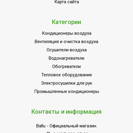
Карта сайта
(крепления)
ПЛОЩАДЬ ПОМЕЩЕНИЯ
20
до
Категории
Материал корпуса
Стеклокерамика
Кондиционеры воздуха
Да (при
Вентиляция и очистка воздуха
Защита от перегрева
использовании
Осушители воздуха
терморегулятора)
Водонагреватели
Бытовое
Обогреватели
оборудование (для
Область применения
Тепловое оборудование
домашнего
Электросушилки для рук
использования)
Промышленные кондиционеры
Класс
IP54
пылевлагозащищенности
Длина кабеля
1.5
Контакты и информация
Ступени мощности
1,00
Ballu
- Официальный магазин.
обогрева, кВт