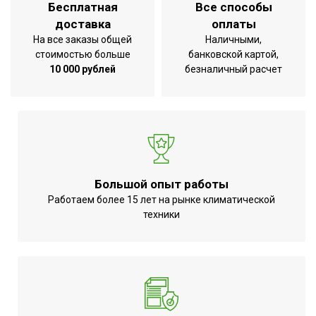
Бесплатная
Все способы
УТП
Гарантия 3 года
доставка
оплаты
Ширина товара
79
На все заказы общей
Наличными,
стоимостью больше
банковской картой,
Количество режимов
1
10 000 рублей
безналичный расчет
нагрева
Эффективен для помещ.
20
площадью до
Да (при
Регулировка
использовании
температуры
терморегулятора)
Большой опыт работы
Защитная решетка
Нет
Работаем более 15 лет на рынке климатической
техники
Использование в
Назначение
помещении
Аварийное отключение
при сильном наклоне или
Нет
опрокидывании
Точность установки
Механическая