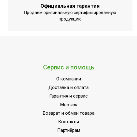
температуры
регулировка
Официальная гарантия
Продаем оригинальную сертифицированную
Вид управления
Отсутствует
продукцию
Вес товара (нетто)
3.9
Цифровой дисплей
Нет
МОЩНОСТЬ
1
ПОТРЕБЛЕНИЯ до
Индикация включения
Нет
Сервис и помощь
Вариант размещения
Потолочное
О компании
Набор крепежных
Да
Доставка и оплата
элементов в комплекте
Гарантия и сервис
Пульт управления в
Нет
Монтаж
комплекте
Возврат и обмен товара
Напряжение
220 - 240
Контакты
электропитания, В
Партнёрам
Вид установки
Подвесная