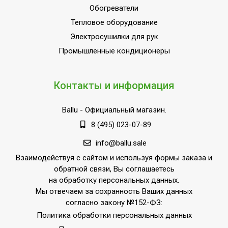
Обогреватели
Да (при использовании
Защита от перегрева
Тепловое оборудование
терморегулятора)
Электросушилки для рук
Полупромышленное
Промышленные кондиционеры
оборудование (для
Область применения
коммерческого и
бытового
Контакты и информация
использования)
Класс
Ballu
- Официальный магазин.
IP20
пылевлагозащищенности
8 (495) 023-07-89
Длина кабеля
0.1
info@ballu.sale
Ступени мощности
3,00
Взаимодействуя с сайтом и используя формы заказа и
обогрева, кВт
обратной связи, Вы соглашаетесь
Страна производства
РОССИЯ
на обработку персональных данных.
Мы отвечаем за сохранность Ваших данных
Поворотный кронштейн
Нет
согласно закону №152-ФЗ:
Выносной термостат
Доп.опция
Политика обработки персональных данных