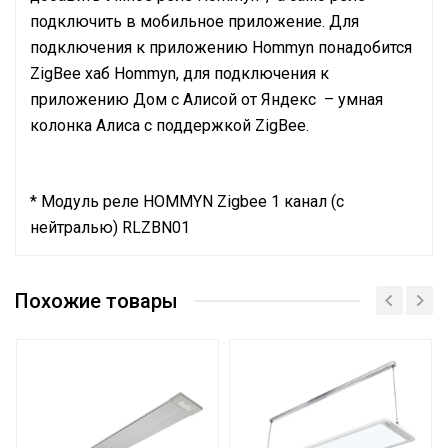
подключить в мобильное приложение. Для
подключения к приложению Hommyn понадобится
ZigBee хаб Hommyn, для подключения к
приложению Дом с Алисой от Яндекс – умная
колонка Алиса с поддержкой ZigBee.
* Модуль реле HOMMYN Zigbee 1 канал (с
нейтралью) RLZBN01
Руководство по эксплуатации
Длина волны
Длинные волны
Сертификат
Похожие товары
Сертификат
Сетевой кабель
Нет
Сертификат
Штатив для обогревателя
Не требуется
Управление c
мобильного приложения
Нет
по Wi-Fi