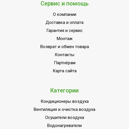
Сервис и помощь
Цифровой дисплей
Нет
МОЩНОСТЬ
О компании
3
ПОТРЕБЛЕНИЯ до
Доставка и оплата
Индикация включения
Нет
Гарантия и сервис
Вариант размещения
Горизонтальное
Монтаж
Набор крепежных
Возврат и обмен товара
Да
элементов в комплекте
Контакты
Пульт управления в
Партнёрам
Нет
комплекте
Карта сайта
Напряжение
220 - 240
электропитания, В
Категории
Вид установки
Потолочная
Кондиционеры воздуха
(крепления)
Вентиляция и очистка воздуха
ПЛОЩАДЬ ПОМЕЩЕНИЯ
60
Осушители воздуха
до
Водонагреватели
Материал корпуса
Нержавеющая сталь