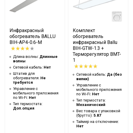
Тип термостата
Доп.опция
Вес товара с упаковкой
8
(брутто)
Таймер на отключение
Нет
Инфракрасный
Комплект
Высота упаковки товара
5
обогреватель BALLU
обогреватель
BIH-AP4-0.6-M
инфракрасный Ballu
Гарантийный документ
Гарантийный талон
BIH-GTW-1.3 +
Терморегулятор BMT-
Глубина упаковки товара
28
Длина волны:
Длинные
1
волны
Макс. высота установки
15
Сетевой кабель:
Нет
Крепление на штатив
Штатив для
Нет
Сетевой кабель:
Да (без
обогревателя:
Не
вилки)
требуется
Цвет корпуса
Серый нерж.сталь
Управление c
Управление c
мобильного приложения
Ширина упаковки товара
182
мобильного приложения
по Wi-Fi:
Нет
по Wi-Fi:
Нет
Тип термостата:
Бренд
Ballu
Тип термостата:
Механический
Доп.опция
Вес товара с упаковкой
Макс. потребляемая
3
(брутто):
5.87
мощность
Таймер на отключение:
Нет
Тип нагревательного
Панельный монолитный