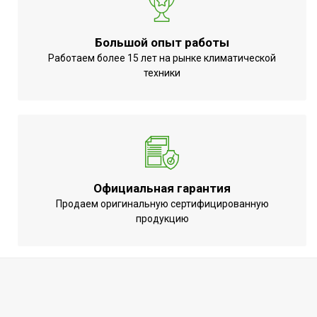
температуры
терморегулятора)
Защитная решетка
Нет
Большой опыт работы
Использование в
Работаем более 15 лет на рынке климатической
Назначение
помещении
техники
Аварийное отключение
при сильном наклоне или
Нет
опрокидывании
Точность установки
Нет
температуры
Вид управления
Механическое
Официальная гарантия
Продаем оригинальную сертифицированную
Вес товара (нетто)
2.4
продукцию
Цифровой дисплей
Нет
МОЩНОСТЬ
0.8
ПОТРЕБЛЕНИЯ до
Индикация включения
Нет