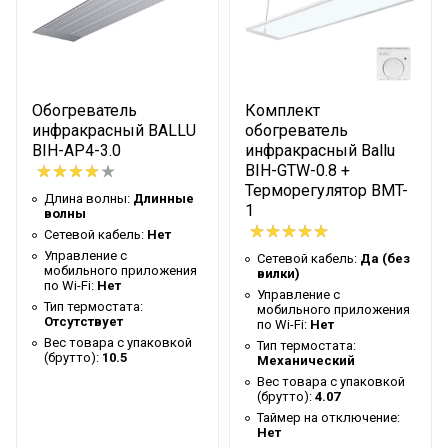
Вес товара с упаковкой
2.9
(брутто)
Таймер на отключение
Нет
Высота упаковки товара
5.5
Обогреватель
Комплект
Гарантийный документ
Гарантийный талон
инфракрасный BALLU
обогреватель
BIH-AP4-3.0
инфракрасный Ballu
Глубина упаковки товара
15
BIH-GTW-0.8 +
Терморегулятор BMT-
Макс. высота установки
3.5
Длина волны:
Длинные
1
волны
Крепление на штатив
Нет
Сетевой кабель:
Нет
Цвет корпуса
Управление c
Белый
Сетевой кабель:
Да (без
мобильного приложения
вилки)
по Wi-Fi:
Нет
Ширина упаковки товара
112
Управление c
Тип термостата:
мобильного приложения
Бренд
Ballu
Отсутствует
по Wi-Fi:
Нет
Вес товара с упаковкой
Тип термостата:
Макс. потребляемая
(брутто):
10.5
Механический
0.8
мощность
Вес товара с упаковкой
(брутто):
4.07
Панельный
Таймер на отключение:
Тип нагревательного
нагревательный
Нет
элемента