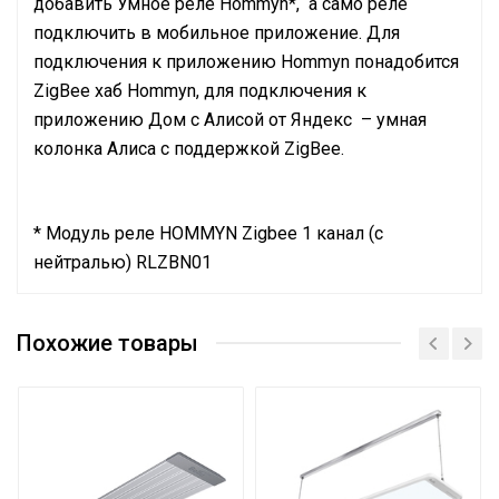
добавить Умное реле Hommyn*, а само реле
подключить в мобильное приложение. Для
подключения к приложению Hommyn понадобится
ZigBee хаб Hommyn, для подключения к
приложению Дом с Алисой от Яндекс – умная
колонка Алиса с поддержкой ZigBee.
* Модуль реле HOMMYN Zigbee 1 канал (с
нейтралью) RLZBN01
Руководство по эксплуатации
Длина волны
Длинные волны
Сертификат
Похожие товары
Сертификат
Сетевой кабель
Нет
Сертификат
Управление c
мобильного приложения
Нет
по Wi-Fi
Тип термостата
Доп.опция