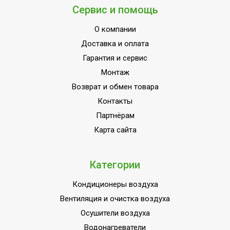
Вариант размещения
Горизонтальное
Сервис и помощь
Набор крепежных
Да
элементов в комплекте
О компании
Доставка и оплата
Пульт управления в
Нет
комплекте
Гарантия и сервис
Монтаж
Напряжение
220 - 240
электропитания, В
Возврат и обмен товара
Контакты
Вид установки
Потолочная
(крепления)
Партнёрам
Карта сайта
ПЛОЩАДЬ ПОМЕЩЕНИЯ
16
до
Материал корпуса
Оцинкованная сталь
Категории
Да (при использовании
Защита от перегрева
Кондиционеры воздуха
терморегулятора)
Вентиляция и очистка воздуха
Полупромышленное
Осушители воздуха
оборудование (для
Водонагреватели