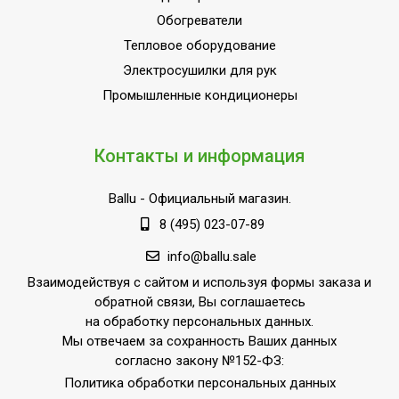
Область применения
коммерческого и
Обогреватели
бытового
использования)
Тепловое оборудование
Электросушилки для рук
Класс
IP54
пылевлагозащищенности
Промышленные кондиционеры
Длина кабеля
0.1
Ступени мощности
Контакты и информация
0,80
обогрева, кВт
Ballu
- Официальный магазин.
Страна производства
РОССИЯ
8 (495) 023-07-89
Поворотный кронштейн
В комплекте
info@ballu.sale
Выносной термостат
Доп.опция
Взаимодействуя с сайтом и используя формы заказа и
обратной связи, Вы соглашаетесь
на обработку персональных данных.
Мы отвечаем за сохранность Ваших данных
согласно закону №152-ФЗ:
Политика обработки персональных данных