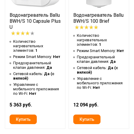
Глубина
2
упаковки товара
Водонагреватель Ballu
Водонагреватель Ballu
BWH/S 10 Capsule Plus
BWH/S 100 Brief
Ширина
1
U
упаковки товара
Количество
Бренд
Ballu
нагревательных
Количество
элементов:
1
нагревательных
Гарантийный
элементов:
1
Режим Smart Memory:
Нет
6 мес
срок
Режим Smart Memory:
Нет
Предохранительный
клапан давления:
Да
Предохранительный
Количество в
клапан давления:
Да
Сетевой кабель:
Да (с
1
вилкой)
упаковке
Сетевой кабель:
Да (с
вилкой)
Управление c
Вес товара
мобильного приложения
Управление c
0.04
по Wi-Fi:
Нет
мобильного приложения
(нетто)
по Wi-Fi:
Нет
Вид аксессуара
Термостат
5 363 руб.
12 094 руб.
Область
Бытовое оборудование (для
применения
домашнего использования)
Страна
РОССИЯ
производства