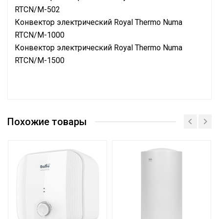
RTCN/M-502
Конвектор электрический Royal Thermo Numa
RTCN/M-1000
Конвектор электрический Royal Thermo Numa
RTCN/M-1500
Назначение и
для водонагревателей
соответствие
Похожие товары
Вес товара с
упаковкой
0.04
(брутто)
Высота упаковки
3
товара
Материал
Металл
изделия