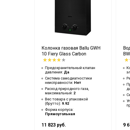
Форма корпуса
Прямоуго
Мин. температура воды
22
Высота упаковки товара
25
Гарантийный документ
Гарантийн
Глубина упаковки товара
38.5
allu
Колонка газовая Ballu GWH
Вод
Тип дисплея
Информат
 DH
10 Fiery Glass Carbon
BW
Цвет корпуса
Черный
Резьба входного патрубка
1/2
ательных
Предохранительный клапан
К
давления:
Да
э
Ширина упаковки товара
64
y:
Нет
Система самодиагностики
Р
неисправности:
Нет
 клапан
П
Резьба выходного
Расход природного газа,
д
1/2
патрубка
максимальный:
2
(с вилкой)
С
Вес товара с упаковкой
ьного
У
Диаметр дымохода
110
(брутто):
9.92
:
Нет
п
Форма корпуса:
Розжиг горелки
Электрон
Прямоугольная
Номинальное давление
13
11 823 руб.
9 6
природного газа