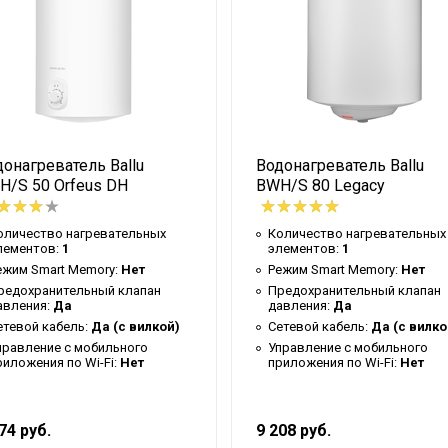
льная
ый талон
онагреватель Ballu
Водонагреватель Ballu
ивный LED
H/S 50 Orfeus DH
BWH/S 80 Legacy
оличество нагревательных
Количество нагревательных
лементов:
1
элементов:
1
ежим Smart Memory:
Нет
Режим Smart Memory:
Нет
редохранительный клапан
Предохранительный клапан
авления:
Да
давления:
Да
етевой кабель:
Да (с вилкой)
Сетевой кабель:
Да (с вилко
правление c мобильного
Управление c мобильного
риложения по Wi-Fi:
Нет
приложения по Wi-Fi:
Нет
ный
74 руб.
9 208 руб.