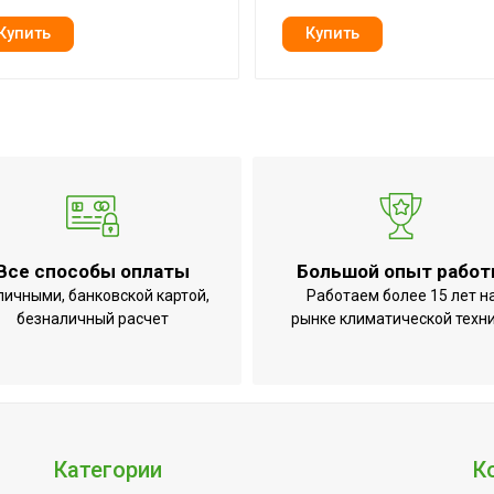
Все способы оплаты
Большой опыт рабо
личными, банковской картой,
Работаем более 15 лет н
безналичный расчет
рынке климатической техн
ги дымохода;Защита от включения без воды;Защита от пер
;Индикация температуры нагрева;Контроль наличия плам
редохранительный клапан давления
Категории
К