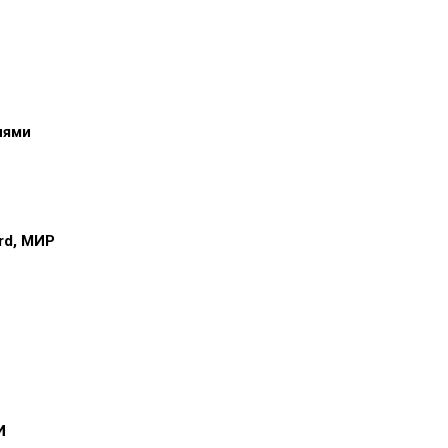
иями
ard, МИР
и