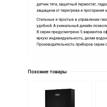
датчик тяги, защитный термостат, ги
защищена от перегрева и прогорания 
Стильные и простые в управлении газ
удобной. А уникальный дизайн позвол
В серии предусмотрено 5 вариантов офо
яркую индивидуальность, делая водон
Производительность приборов серии с
Руководство по эксплуатации
Предохранительный
Сертификат
Да
клапан давления
Система самодиагностики
Похожие товары
Нет
неисправности
Расход природного газа,
2
максимальный
Вес товара с упаковкой
9.92
(брутто)