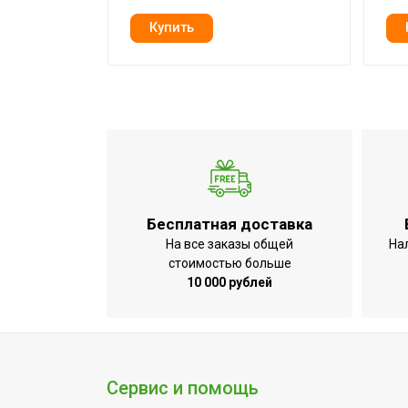
Бренд
Ballu
Гарантийный срок
2 года
Макс. давление в
8
водопроводе
Серия
Fiery Glass
Мин. давление в
0.2
водопроводе
Высота товара
55
Бесплатная доставка
Батарейки
Нет
На все заказы общей
На
стоимостью больше
Глубина товара
19
10 000 рублей
Срок службы
10 лет
Датчик тя
УТП
включения
дисплея;П
Сервис и помощь
Ширина товара
33