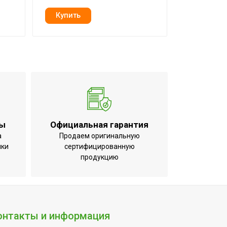
ты
Официальная гарантия
а
Продаем оригинальную
ики
сертифицированную
продукцию
егрева;Индикация
ени;Подсветка
онтакты и информация