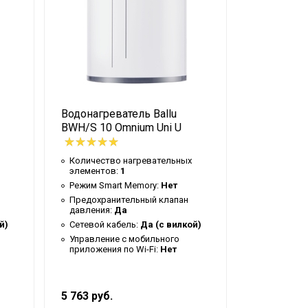
Водонагреватель Ballu
Водонагре
BWH/S 10 Omnium Uni U
BWH/S 80 
Количество нагревательных
Количеств
элементов:
1
элементов
Режим Smart Memory:
Нет
Режим Sma
Предохранительный клапан
Предохран
давления:
Да
давления:
й)
Сетевой кабель:
Да (с вилкой)
Сетевой к
Управление c мобильного
Управлени
приложения по Wi-Fi:
Нет
приложения
5 763 руб.
21 898 руб