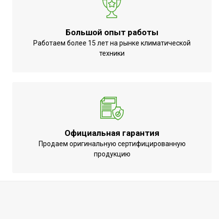
Материал
Пластик
корпуса
Большой опыт работы
Точность
Работаем более 15 лет на рынке климатической
определения
до 3 гр. В год
техники
утечек
Дисплей
Есть
Страна
КНР
производства
Официальная гарантия
Продаем оригинальную сертифицированную
продукцию