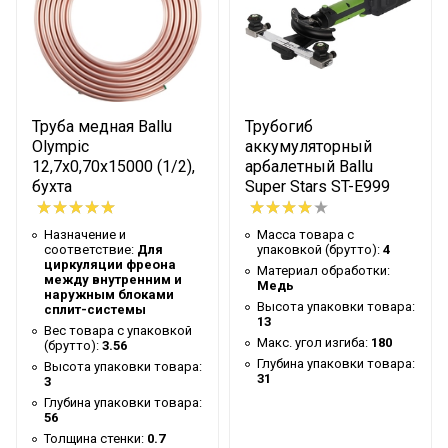
упаковки товара
Типы
определения
высокочувствительный датчик
фреонов
(хладагентов)
Труба медная Ballu
Трубогиб
Ширина
Olympic
аккумуляторный
66
12,7х0,70х15000 (1/2),
арбалетный Ballu
упаковки товара
бухта
Super Stars ST-E999
Артикул
ST-382P
Бренд
Ballu
Назначение и
Масса товара с
соответствие:
Для
упаковкой (брутто):
4
Гарантийный
циркуляции фреона
Материал обработки:
12 мес
между внутренним и
Медь
срок
наружным блоками
Высота упаковки товара:
сплит-системы
Категория
13
Вес товара с упаковкой
Аккумуляторный
Макс. угол изгиба:
180
инструмента
(брутто):
3.56
Глубина упаковки товара:
Высота упаковки товара:
Высота товара
5.2
31
3
Глубина упаковки товара:
Глубина товара
24.8
56
Толщина стенки:
0.7
Течеискатель; пластиковый