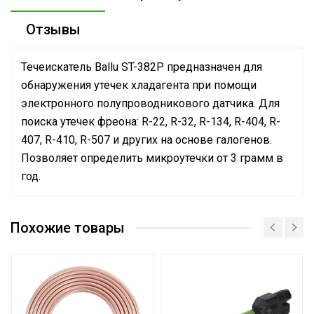
Отзывы
Течеискатель Ballu ST-382P предназначен для
обнаружения утечек хладагента при помощи
электронного полупроводникового датчика. Для
поиска утечек фреона: R-22, R-32, R-134, R-404, R-
407, R-410, R-507 и других на основе галогенов.
Позволяет определить микроутечки от 3 грамм в
год.
Масса товара с
упаковкой
0.8
Похожие товары
(брутто)
Высота
56
упаковки товара
Глубина
117