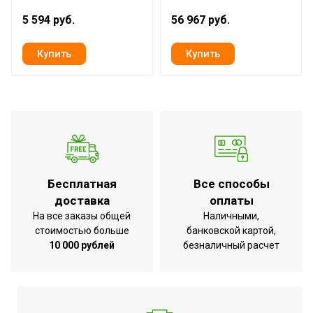
Комплектность
кейс; провод для зарядки;
5 594 руб.
56 967 руб.
встроенный аккумулятор
Ширина товара
7.4
Тип
Li-lon
аккумулятора
Питание от
Аккумулятора
Емкость
3000
аккумулятора
Вес товара
0.6
Бесплатная
Все способы
(нетто)
доставка
оплаты
Материал
На все заказы общей
Наличными,
полупроводник
датчика
стоимостью больше
банковской картой,
10 000 рублей
безналичный расчет
Наличие BIM
Нет
модели
Подсветка
Да
дисплея