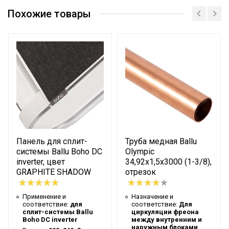
Назначение и
внутренним и наружным блоками
Похожие товары
соответствие
сплит-системы
Вес товара с
упаковкой
3.6
(брутто)
Высота
упаковки
300
товара
Глубина
упаковки
3.5
Панель для сплит-
Труба медная Ballu
товара
системы Ballu Boho DC
Olympic
inverter, цвет
34,92х1,5х3000 (1-3/8),
Толщина
1.5
GRAPHITE SHADOW
отрезок
стенки
Цвет корпуса
Медный
Применение и
Назначение и
соответствие:
для
соответствие:
Для
Ширина
сплит-системы Ballu
циркуляции фреона
упаковки
Boho DC inverter
3.5
между внутренним и
наружным блоками