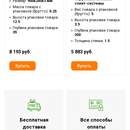
Размер:
900х240х3 мм
товара
сплит-системы
Масса товара с
Вес товара с упаковкой
Бренд
Ballu
упаковкой (брутто):
0.25
(брутто):
5
Высота упаковки товара:
Высота упаковки товара:
Гарантийный
12.5
12 мес
3.5
срок
Глубина упаковки товара:
Глубина упаковки товара:
35
300
Серия
Средняя (Olympic)
Толщина стенки:
1.5
Высота
300
8 193 руб.
5 883 руб.
товара
Глубина
3
товара
Срок службы
50 лет
Ширина
3.5
товара
Количество в
5
упаковке
Бесплатная
Все способы
Тип
Под пайку
доставка
оплаты
соединения