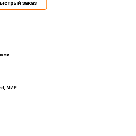
иями
ard, МИР