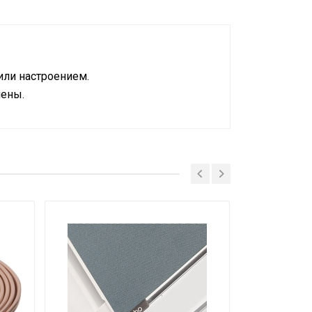
или настроением.
мены.
verter