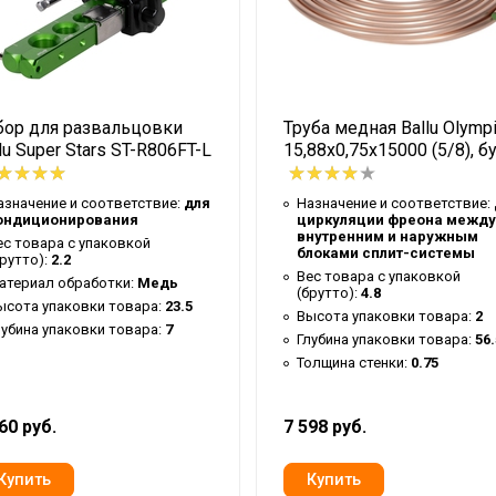
Boho
12
90
бор для развальцовки
Труба медная Ballu Olymp
24
lu Super Stars ST-R806FT-L
15,88х0,75х15000 (5/8), б
0.23
Панель
азначение и соответствие:
для
Назначение и соответствие:
ондиционирования
циркуляции фреона между
Коробка
внутренним и наружным
ес товара с упаковкой
блоками сплит-системы
брутто):
2.2
Нет
Вес товара с упаковкой
атериал обработки:
Медь
(брутто):
4.8
Коралловый
ысота упаковки товара:
23.5
Высота упаковки товара:
2
лубина упаковки товара:
7
Глубина упаковки товара:
56.
Кондиционирование
Толщина стенки:
0.75
Ткань
РОССИЯ
60 руб.
7 598 руб.