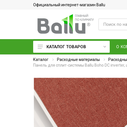
Официальный интернет-магазин Ballu
О К
КАТАЛОГ ТОВАРОВ
Каталог
Кондиционеры воздуха
Расходные материалы
Расходны
Панель для сплит-системы Ballu Boho DC inverter
Вентиляция и очистка воздуха
Осушители воздуха
Водонагреватели
Обогреватели
Тепловое оборудование
Электросушилки для рук