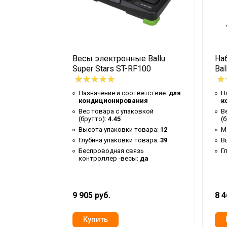
Серия
Высота товара
Глубина товара
Весы электронные Ballu
На
Ширина товара
llu Super
Super Stars ST-RF100
Bal
Вес товара (нетто)
Вид аксессуара
Назначение и соответствие:
для
Н
кондиционирования
к
ковкой
Вид упаковки
Вес товара с упаковкой
В
(брутто):
4.45
(
овара:
17
Наличие BIM модели
Высота упаковки товара:
12
М
овара:
27
Цвет
Глубина упаковки товара:
39
В
овара:
24
Беспроводная связь
Г
Область применения
контроллер -весы:
да
Материал
Страна производства
9 905 руб.
8 4