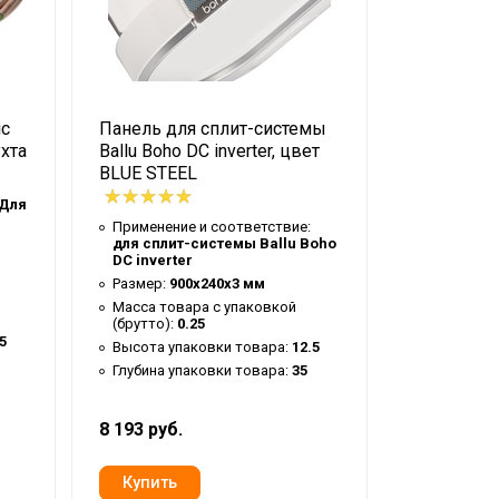
ic
Панель для сплит-системы
Панель дл
ухта
Ballu Boho DC inverter, цвет
Ballu Boho 
BLUE STEEL
HONEY YE
Для
Применение и соответствие:
Применени
для сплит-системы Ballu Boho
для сплит
DC inverter
DC inverte
Размер:
900х240х3 мм
Размер:
90
Масса товара с упаковкой
Масса тов
(брутто):
0.25
(брутто):
0
5
Высота упаковки товара:
12.5
Высота уп
Глубина упаковки товара:
35
Глубина у
8 193 руб.
8 193 руб.