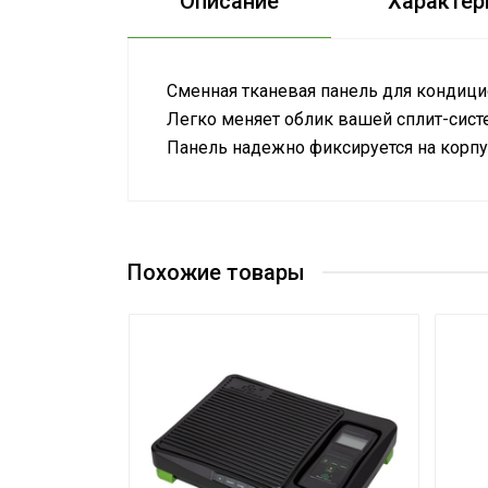
Описание
Характер
Сменная тканевая панель для кондицио
Легко меняет облик вашей сплит-сист
Панель надежно фиксируется на корпу
Применение и соответствие
Размер
Масса товара с упаковкой (брутто)
Похожие товары
Высота упаковки товара
Глубина упаковки товара
Ширина упаковки товара
Бренд
Тип блока
Гарантийный срок