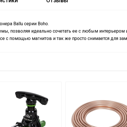
истики
Отзывы
нера Ballu серии Boho.
емы, позволяя идеально сочетать ее с любым интерьером 
се с помощью магнитов и так же просто снимается для за
для сплит-системы Ballu Boho DC in
900х240х3 мм
0.25
12.5
35
12.5
Ballu
Настенный
12 мес