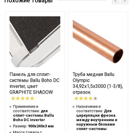
Похожие товары
Высота упаковки товара
17
Глубина упаковки товара
27
Ширина упаковки товара
24
Артикул
ST-4BMC
Бренд
Ballu
Гарантийный срок
12 мес
Производительность
127
Панель для сплит-
Труба медная Ballu
Высота товара
27.6
системы Ballu Boho DC
Olympic
Мощность
186
inverter, цвет
34,92х1,5х3000 (1-3/8),
GRAPHITE SHADOW
отрезок
Глубина товара
36.3
Срок службы
2 года
Применение и
Назначение и
соответствие:
для
соответствие:
Для
Насос вакуумный,
сплит-системы Ballu
циркуляции фреона
Boho DC inverter
масло, аккумулятор,
между внутренним и
Комплектность
наружным блоками
Размер:
900х240х3 мм
зарядное устройство,
сплит-системы
Масса товара с