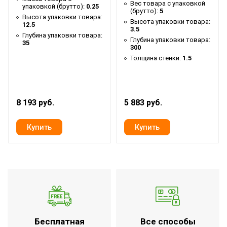
пластиковый кейс
Вес товара с упаковкой
упаковкой (брутто):
0.25
(брутто):
5
Высота упаковки товара:
Ширина товара
12.8
Высота упаковки товара:
12.5
3.5
Тип аккумулятора
Li-lon
Глубина упаковки товара:
Глубина упаковки товара:
35
300
Объем масляного
0.72
Толщина стенки:
1.5
картера
Вес товара (нетто)
4
Тип двигателя
DC
8 193 руб.
5 883 руб.
Манометр
Встроенный
Наличие BIM модели
Нет
Материал корпуса
Сталь
Класс
IP20
пылевлагозащищенности
Время непрерывной
1 час
работы прибора
Страна производства
КНР
Бесплатная
Все способы