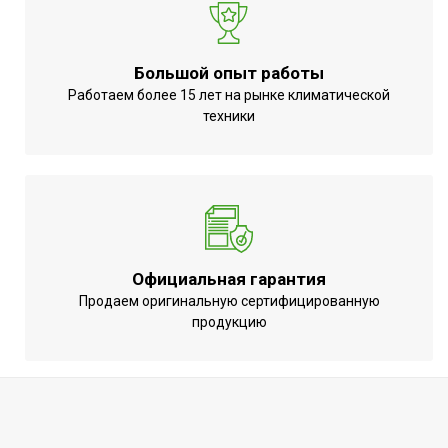
Авторестарт при отключении
Да
питания
Большой опыт работы
Функция разморозки
Да
Работаем более 15 лет на рынке климатической
теплообменика
техники
Защита кнопок управления от детей
Да
Автоматическое отключение при
Да
заполнении емкости конденсатом
Класс пылевлагозащищенности
IPX0
Система самодиагностики
Да
Официальная гарантия
неисправности
Продаем оригинальную сертифицированную
Вариант размещения
Напольное
продукцию
Макс. потребляемая мощность
0.44 кВт
Длина шланга для удаления
1 м
конденсата
Потребляемый ток
2,6 А