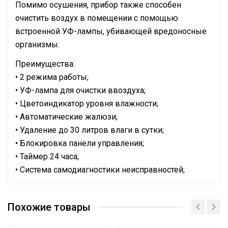
Помимо осушения, прибор также способен
очистить воздух в помещении с помощью
встроенной УФ-лампы, убивающей вредоносные
организмы.
Преимущества:
• 2 режима работы;
• УФ-лампа для очистки ввоздуха;
• Цветоиндикатор уровня влажности;
• Автоматические жалюзи;
• Удаление до 30 литров влаги в сутки;
• Блокировка панели управления;
• Таймер 24 часа;
• Система самодиагностики неисправностей;
Инструкция
Бренд
Ballu
Сертификат
Похожие товары
Хладагент
R290
Материал корпуса
Пластик