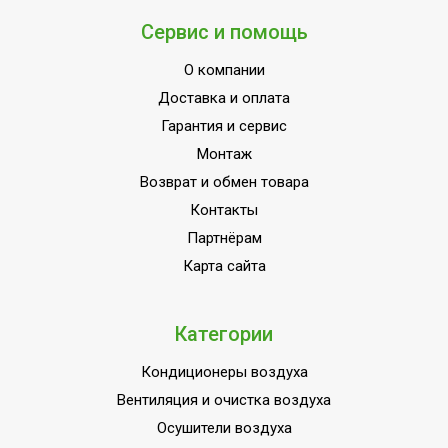
Напряжение электропитания, В
220 - 240 В
Сервис и помощь
Да (с
Сетевой кабель
О компании
вилкой)
Доставка и оплата
Длина кабеля
1 м
Гарантия и сервис
Бактерицидная УФ-лампа
Да
Монтаж
Моющийся воздушный фильтр в
Возврат и обмен товара
Да
комплекте
Контакты
Ручка для перемещения
Да
Партнёрам
Шасси
Да
Карта сайта
Вес товара (нетто)
14.5 кг
Высота товара
60 см
Категории
Ширина товара
35.5 см
Кондиционеры воздуха
Глубина товара
20 см
Вентиляция и очистка воздуха
Вес товара с упаковкой (брутто)
15.5 кг
Осушители воздуха