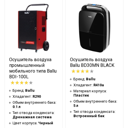
Объем внутреннего бака
5.5 л
Встроенный
Тип отвода конденсата
бак
Цвет корпуса
Белый
Гарантийный срок
2 года
Страна производства
КНР
Осушитель воздуха
Осушитель воздуха
Эффективен для помещ. площадью
35 м2
промышленный
Ballu BD30MN BLACK
до
мобильного типа Ballu
Уровень шума
42 дБ
BDI-100L
Бренд:
Ballu
Вид управления
Хладагент:
Электронное
R410a
Бренд:
Ballu
Материал корпуса:
Таймер на включение
Да
Пластик
Хладагент:
R290
Объем внутреннего бака:
Объем внутреннего бака:
Таймер на отключение
Да
5 л
0.1 л
Тип отвода конденсата:
Встроенный гигрометр
Да
Тип отвода конденсата:
Встроенный бак
Дренажная система
Встроенный гигростат
Да
Цвет корпуса:
Черный