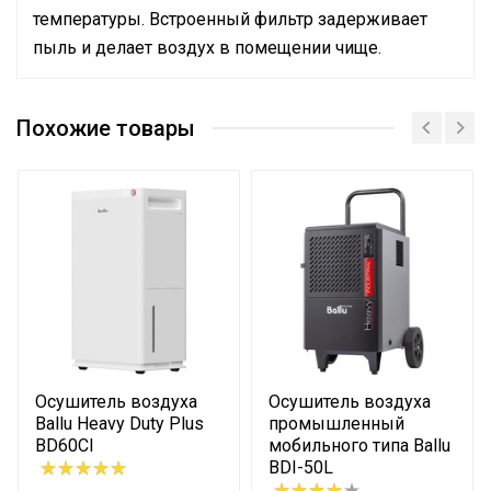
температуры. Встроенный фильтр задерживает
пыль и делает воздух в помещении чище.
Инструкция
Бренд
Ballu
Сертификат
Похожие товары
Хладагент
R290
Материал корпуса
Пластик
Объем внутреннего бака
1.5 л
Встроенный
Тип отвода конденсата
бак
Цвет корпуса
Белый
Гарантийный срок
2 года
Страна производства
КНР
Осушитель воздуха
Осушитель воздуха
Эффективен для помещ.
17 м2
Ballu Heavy Duty Plus
промышленный
площадью до
BD60CI
мобильного типа Ballu
Уровень шума
37 дБ
BDI-50L