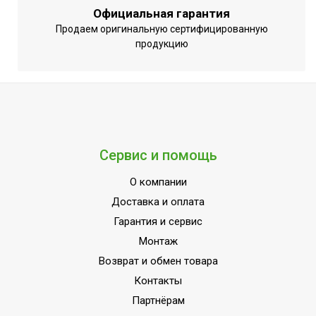
1 м
конденсата
Официальная гарантия
Продаем оригинальную сертифицированную
Потребляемый ток
1,2 А
продукцию
Напряжение электропитания, В
220 - 240 В
Сетевой кабель
Да (с вилкой)
Длина кабеля
1 м
HEPA (фильтр тонкой очистки)
Да
Моющийся воздушный фильтр в
Сервис и помощь
Да
комплекте
О компании
Ручка для перемещения
Да
Доставка и оплата
Шасси
Да
Гарантия и сервис
Вес товара (нетто)
14.7 кг
Монтаж
Высота товара
38.6 см
Возврат и обмен товара
Ширина товара
28 см
Контакты
Глубина товара
19.5 см
Партнёрам