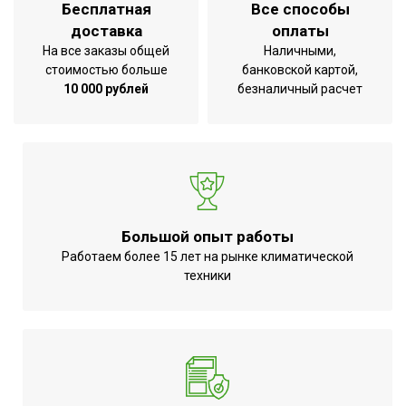
Бесплатная
Все способы
Индикация включения
Да
доставка
оплаты
Индикация режимов работы
Да
На все заказы общей
Наличными,
стоимостью больше
банковской картой,
Индикация заполнения емкости
Да
10 000 рублей
безналичный расчет
Авторестарт при отключении
Да
питания
Функция разморозки
Да
теплообменика
Автоматическое отключение при
Да
заполнении емкости конденсатом
Большой опыт работы
Работаем более 15 лет на рынке климатической
Класс пылевлагозащищенности
IPX0
техники
Система самодиагностики
Да
неисправности
Вариант размещения
Вертикальное
Макс. потребляемая мощность
0.21 кВт
Длина шланга для удаления