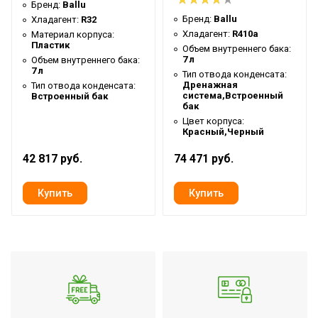
Бренд:
Ballu
Вид управления
Электронное
Бренд:
Ballu
Хладагент:
R32
Таймер на включение
Да
Хладагент:
R410a
Материал корпуса:
Пластик
Объем внутреннего бака:
Таймер на отключение
Да
7 л
Объем внутреннего бака:
7 л
Встроенный гигрометр
Да
Тип отвода конденсата:
Дренажная
Тип отвода конденсата:
система,Встроенный
Встроенный гигростат
Встроенный бак
Да
бак
Регулировка скорости вращения
Цвет корпуса:
Да
Красный,Черный
вентилятора
42 817 руб.
74 471 руб.
Макс. производительность л/сутки
12 л/сут
Производительность по воздуху
100 м3/час
Авто режим до целевого уровня
Да
влажности
Автоматический режим
Да
Количество режимов осушения
3
Режим непрерывного осушения
Да
Цифровой дисплей
Да