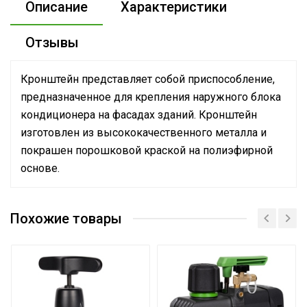
Описание
Характеристики
Отзывы
Кронштейн представляет собой приспособление,
предназначенное для крепления наружного блока
кондиционера на фасадах зданий. Кронштейн
изготовлен из высококачественного металла и
покрашен порошковой краской на полиэфирной
основе.
Для крепления
Назначение и
наружного блока
Похожие товары
соответствие
кондиционера
Вес товара с
14
упаковкой (брутто)
Высота упаковки
6.2