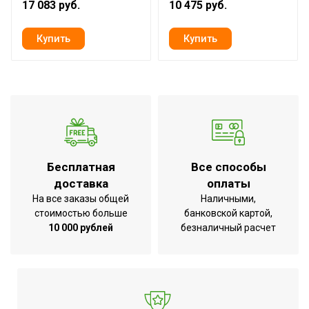
17 083 руб.
10 475 руб.
Ширина товара
83
Количество в
1
упаковке
Тип кронштейна
Настенный
Вес товара (нетто)
13.2
Вид аксессуара
Кронштейн
Рекомендуемая
150
нагрузка по весу
Бесплатная
Все способы
доставка
оплаты
Вариант размещения
Горизонтальное
На все заказы общей
Наличными,
Набор крепежных
стоимостью больше
банковской картой,
элементов в
Нет
10 000 рублей
безналичный расчет
комплекте
Регулировка
Нет
кронштейна по высоте
Вид установки
Настенная