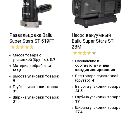
товара
Кассовый или товарный
Гарантийный документ
чек
Глубина упаковки
50
товара
Развальцовка Ballu
Насос вакуумный
Super Stars ST-519FT
Ballu Super Stars ST-
Цвет корпуса
Белый
2BM
Ширина упаковки
Масса товара с
83
товара
упаковкой (брутто):
3.7
Назначение и
соответствие:
для
Материал обработки:
Бренд
Ballu
кондиционирования
Медь
Вес товара с упаковкой
Высота упаковки товара:
Гарантийный срок
2 недели
(брутто):
4
9
Высота упаковки товара:
Глубина упаковки товара:
Температурный
24.5
31
диапазон
-50 до +50
Глубина упаковки товара:
Ширина упаковки товара:
эксплуатации
17
21
Ширина упаковки товара:
Высота товара
6.2
27.4
Глубина товара
68
Срок службы
10 лет