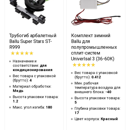
Присоединительный размер
1/4; 1/2; 3/8
Бренд
Ballu
Гарантийный срок
12 мес
Трубогиб арбалетный
Комплект зимний
Производительность
241
Ballu Super Stars ST-
Ballu для
Высота товара
29
R999
полупромышленных
сплит-систем
Мощность
740
Univerlsal 3 (36-60К)
Назначение и
Глубина товара
29
соответствие:
для
кондиционирования
Вес товара с упаковкой
Срок службы
2 года
Вес товара с упаковкой
(брутто):
0.412
(брутто):
4
Насос вакуумный,
Мин. рабочая
Комплектность
Материал обработки:
температура воздуха для
масло
Медь
внешнего блока:
-40
Высота упаковки товара:
Высота упаковки товара:
Ширина товара
21.2
1.2
5
Макс. угол изгиба:
180
Вес товара (нетто)
12
Глубина упаковки товара:
17
Тип двигателя
DC
Цвет корпуса:
Красный
Количество ступеней
2