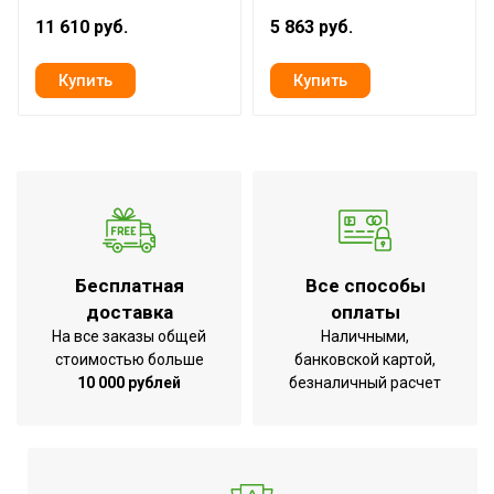
Манометр
Встроенный
11 610 руб.
5 863 руб.
Наличие BIM модели
Нет
Материал корпуса
Сталь
Класс
IP20
пылевлагозащищенности
Страна производства
КНР
Бесплатная
Все способы
доставка
оплаты
На все заказы общей
Наличными,
стоимостью больше
банковской картой,
10 000 рублей
безналичный расчет