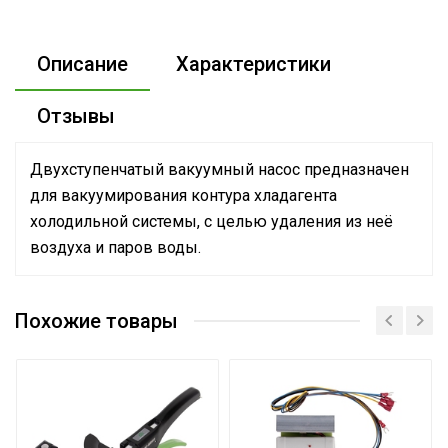
Описание
Характеристики
Отзывы
Двухступенчатый вакуумный насос предназначен
для вакуумирования контура хладагента
холодильной системы, с целью удаления из неё
воздуха и паров воды.
Масса товара с упаковкой
13
(брутто)
Похожие товары
Высота упаковки товара
29
Глубина упаковки товара
29
Ширина упаковки товара
22
Артикул
ST-FL8