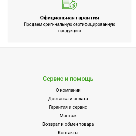
обогрева
Набор крепежных
Нет
Официальная гарантия
элементов в комплекте
Продаем оригинальную сертифицированную
Потребляемая мощность
продукцию
5160
в режиме нагрева
Режим вентиляции
Да
Пульт управления в
Да
комплекте
Потребляемая мощность
5360
Сервис и помощь
в режиме охлаждения
О компании
Напряжение
380 - 415
электропитания, В
Доставка и оплата
Гарантия и сервис
Вид установки
Напольно-потолочная
(крепления)
Монтаж
Возврат и обмен товара
ПЛОЩАДЬ ПОМЕЩЕНИЯ
160
до
Контакты