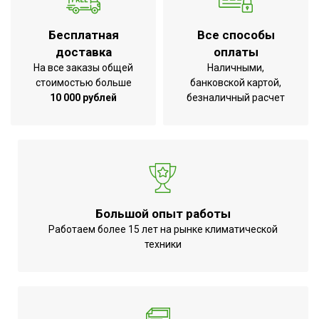
энергоэффективности
Дистанционное
Вид управления
Бесплатная
Все способы
беспроводное
доставка
оплаты
Инверторная технология
Да
На все заказы общей
Наличными,
стоимостью больше
банковской картой,
Режим обогрева
Да
10 000 рублей
безналичный расчет
Режим осушения
Да
Базовая мощность
кондиционера
60 000
(охлаждение),BTU
Макс.
производительность
16.8
Большой опыт работы
охлаждения
Работаем более 15 лет на рынке климатической
техники
Цифровой дисплей
Да
Режим SLEEP
Да
Макс.
производительность
18,4