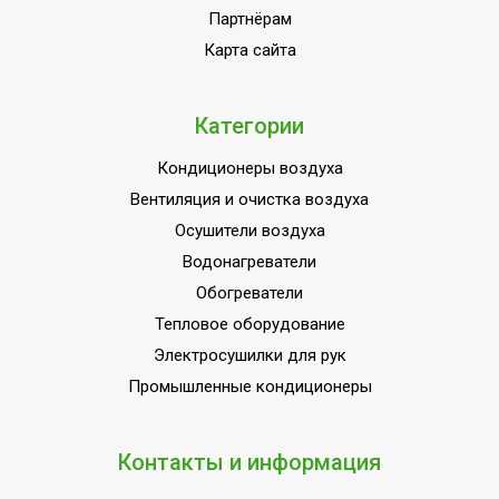
Партнёрам
Область применения
Кондиционирование
Карта сайта
Класс
IPX0/ IPX4
пылевлагозащищенности
Страна производства
КНР
Категории
Кондиционеры воздуха
Вентиляция и очистка воздуха
Осушители воздуха
Водонагреватели
Обогреватели
Тепловое оборудование
Электросушилки для рук
Промышленные кондиционеры
Контакты и информация