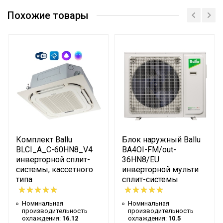
Сетевой кабель
Нет
Сертификат
Похожие товары
Управление c
Опция доступна при
мобильного приложения
подключении
по Wi-Fi
съемного Wi-Fi модуля
Вес товара с упаковкой
134
(брутто)
Таймер на отключение
Да
Высота упаковки товара
108.9
Таймер на включение
Да
Глубина упаковки товара
100
Комплект Ballu
Блок наружный Ballu
Ширина упаковки товара
100
BLCI_A_C-60HN8_V4
BA4OI-FM/out-
инверторной сплит-
36HN8/EU
Бренд
Ballu
системы, кассетного
инверторной мульти
типа
сплит-системы
Макс. потребляемая
6.8
мощность
Номинальная
Номинальная
Тип блока
Напольно-потолочный
производительность
производительность
охлаждения:
16.12
охлаждения:
10.5