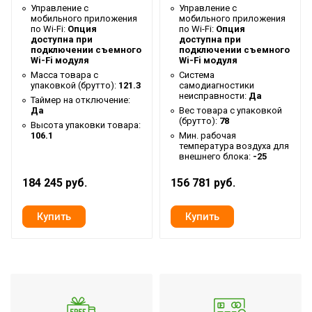
Гарантийный срок
3 года
Управление c
Управление c
мобильного приложения
мобильного приложения
Серия
Universal 3 DC
по Wi-Fi:
Опция
по Wi-Fi:
Опция
доступна при
доступна при
Высота товара
72.2
подключении съемного
подключении съемного
Wi-Fi модуля
Wi-Fi модуля
Уровень шума внутр.
Масса товара с
Система
42
блока
упаковкой (брутто):
121.3
самодиагностики
неисправности:
Да
Таймер на отключение:
Хладагент
R32
Да
Вес товара с упаковкой
(брутто):
78
Высота упаковки товара:
Wi-Fi модуль
Доп.опция
106.1
Мин. рабочая
температура воздуха для
Глубина товара
100
внешнего блока:
-25
Срок службы
10 лет
184 245 руб.
156 781 руб.
Цвет корпуса внутр.
Белый
блока
Ширина товара
100
Эффективен для помещ.
160
площадью до
Класс
B