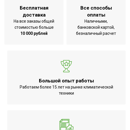
Бесплатная
Все способы
Ширина товара
100
доставка
оплаты
Глубина декоративной
0.95
На все заказы общей
Наличными,
панели
стоимостью больше
банковской картой,
10 000 рублей
безналичный расчет
Эффективен для помещ.
140
площадью до
Длина декоративной
0.95
панели
Класс
B
энергоэффективности
Большой опыт работы
Вес декоративной
5.7
Работаем более 15 лет на рынке климатической
панели (нетто)
техники
Дистанционное
Вид управления
беспроводное
Инверторная технология
Да
Режим обогрева
Да