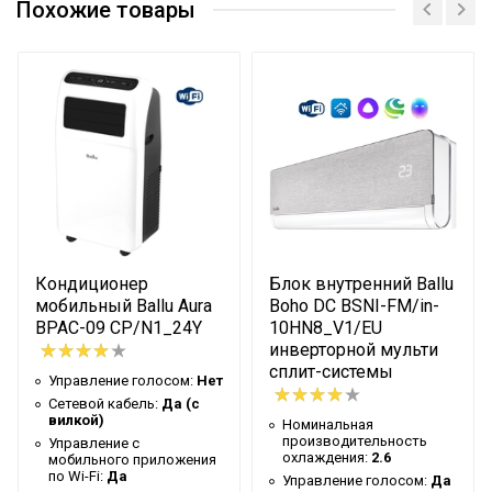
производительность
14.07
Похожие товары
охлаждения
Управление c
Опция доступна при
мобильного приложения
подключении
по Wi-Fi
съемного Wi-Fi модуля
Масса товара с
100.8
упаковкой (брутто)
Таймер на отключение
Да
Высота упаковки товара
87.7
Кондиционер
Блок внутренний Ballu
Цвет декоративной
Белый
мобильный Ballu Aura
Boho DC BSNI-FM/in-
панели
BPAC-09 CP/N1_24Y
10HN8_V1/EU
Таймер на включение
Да
инверторной мульти
сплит-системы
Управление голосом:
Нет
Глубина упаковки товара
100
Сетевой кабель:
Да (с
Ширина упаковки товара
100
вилкой)
Номинальная
производительность
Управление c
Бренд
Ballu
охлаждения:
2.6
мобильного приложения
по Wi-Fi:
Да
Управление голосом:
Да
Макс. потребляемая