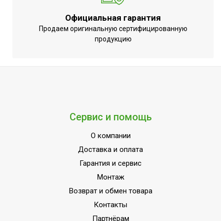
Режим осушения
Да
Официальная гарантия
Базовая мощность
Продаем оригинальную сертифицированную
кондиционера
48 000
продукцию
(охлаждение),BTU
Макс.
производительность
14.52
охлаждения
Цифровой дисплей
Да
Сервис и помощь
Режим SLEEP
Да
Макс.
О компании
производительность
17
Доставка и оплата
обогрева
Гарантия и сервис
Производительность по
Монтаж
1900
воздуху
Возврат и обмен товара
Набор крепежных
Контакты
Нет
элементов в комплекте
Партнёрам