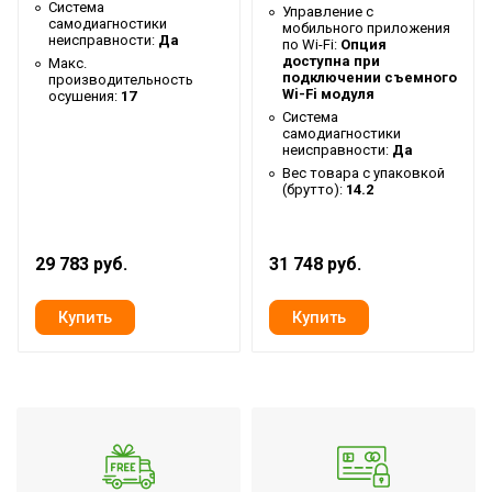
Система
6.3
Управление c
мощность
самодиагностики
мобильного приложения
неисправности:
Да
по Wi-Fi:
Опция
Тип блока
Кассетный
доступна при
Макс.
подключении съемного
производительность
Гарантийный срок
3 года
Wi-Fi модуля
осушения:
17
Система
Регулировка положения
самодиагностики
Да
неисправности:
Да
жалюзи с пульта
Вес товара с упаковкой
Серия
Universal 3 DC
(брутто):
14.2
Высота товара
55.9
Уровень шума внутр.
29 783 руб.
31 748 руб.
42
блока
Ширина декоративной
0.95
панели
Хладагент
R32
Wi-Fi модуль
Доп.опция
Глубина товара
100
Срок службы
10 лет