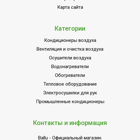
Наличие BIM модели
Нет
Карта сайта
Потребляемая мощность
4220
в режиме нагрева
Категории
Режим вентиляции
Да
Кондиционеры воздуха
Пульт управления в
Да
комплекте
Вентиляция и очистка воздуха
Осушители воздуха
Потребляемая мощность
4670
в режиме охлаждения
Водонагреватели
Обогреватели
Напряжение
380
электропитания, В
Тепловое оборудование
Электросушилки для рук
Вид установки
Потолочная
(крепления)
Промышленные кондиционеры
ПЛОЩАДЬ ПОМЕЩЕНИЯ
140
до
Контакты и информация
Класс
IPX0/ IPX4
пылевлагозащищенности
Ballu
- Официальный магазин.