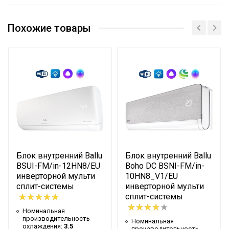
Номинальная
производительность
5
Похожие товары
охлаждения
Сетевой кабель
Нет
Управление c
мобильного приложения
Нет
по Wi-Fi
Система
самодиагностики
Да
неисправности
Масса товара с
Блок внутренний Ballu
Блок внутренний Ballu
24.7
упаковкой (брутто)
BSUI-FM/in-12HN8/EU
Boho DC BSNI-FM/in-
инверторной мульти
10HN8_V1/EU
Мин. рабочая
сплит-системы
инверторной мульти
температура воздуха для
-20
сплит-системы
внешнего блока
Номинальная
производительность
Номинальная
Таймер на отключение
Да
охлаждения:
3.5
производительность