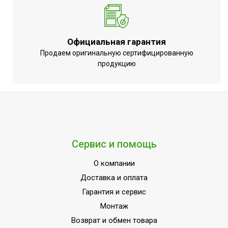
блока
Ширина декоративной
0.65
панели
Официальная гарантия
Хладагент
R32
Продаем оригинальную сертифицированную
Wi-Fi модуль
Доп.опция
продукцию
Глубина товара
65
Срок службы
10 лет
Цвет корпуса внутр.
Белый
блока
Антибактериальный
Сервис и помощь
Нет
фильтр
О компании
Соединительный кабель
Доп.опция
Доставка и оплата
для Wi-Fi модуля
Гарантия и сервис
Гарантия 3
Монтаж
года;Инверторная
Возврат и обмен товара
технология;Класс