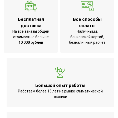
Мощность кондиционера
18 000
(охлаждение),BTU
Бесплатная
Все способы
Гарантийный срок
3 года
доставка
оплаты
Ширина внутр. блока
0.57
На все заказы общей
Наличными,
стоимостью больше
банковской картой,
Регулировка положения
Да
10 000 рублей
безналичный расчет
жалюзи с пульта
Индикация температуры
воздуха (вблизи
Да
устройства)
Индикация температуры
воздуха (вблизи пульта
Да
Большой опыт работы
управления)
Работаем более 15 лет на рынке климатической
Серия
Free Match ERP R32
техники
Высота товара
31.5
Уровень шума внутр.
35