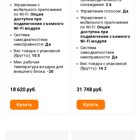
охлаждения:
2.6
Управление c
Высота упаковки товара
16.7
мобильного приложения
Управление голосом:
Да
по Wi-Fi:
Опция
Цвет декоративной
Управление c
доступна при
Белый
мобильного приложения
панели
подключении съемного
по Wi-Fi:
Опция
Wi-Fi модуля
доступна при
Таймер на включение
Да
Система
подключении съемного
самодиагностики
Wi-Fi модуля
Гарантийный документ
Гарантийный талон
неисправности:
Да
Система
Вес товара с упаковкой
самодиагностики
Высота внутр. блока
0.26
(брутто):
10.5
неисправности:
Да
Мин. рабочая
Глубина упаковки товара
100
Вес товара с упаковкой
температура воздуха для
(брутто):
14.2
внешнего блока:
-20
Ширина упаковки товара
100
Память заданных
Да
18 620 руб.
31 748 руб.
параметров работы
Бренд
Ballu
Макс. потребляемая
0.07
мощность
Тип блока
Кассетный
Глубина внутр. блока
0.57