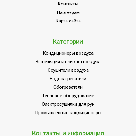
пылевлагозащищенности
Контакты
IPX0;Класс
Партнёрам
энергоэффективности
Карта сайта
A++;Память заданных
параметров
работы;Подсветка
Категории
УТП
дисплея;Режим
Кондиционеры воздуха
SLEEP;Режим
автоочистки;Режим
Вентиляция и очистка воздуха
обогрева;Режим
Осушители воздуха
осушения;Система
Водонагреватели
самодиагностики
Обогреватели
неисправности;Функция
Тепловое оборудование
интенсивного
Электросушилки для рук
охлаждения;Цифровой
дисплей
Промышленные кондиционеры
Ширина товара
65
Установка реального
Контакты и информация
Да