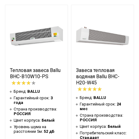
Цвет корпуса
Белый
Потребительский класс
Стандарт
Уровень шума на
63 дБ
расстоянии 5м
Макс. потребляемая
0.23 кВт
мощность
Макс. производ-ность м3/
3800 м3/час
час
Тепловая завеса Ballu
Завеса тепловая
Макс. температура воды
150 °С
BHC-B10W10-PS
водяная Ballu BHC-
Н20-W45
Ступени мощности нагрева
Array кВт
Бренд:
BALLU
Нагрев воздуха (дельта
Бренд:
BALLU
Гарантийный срок:
3
35 °С
года
температуры)
Гарантийный срок:
24
мес
Страна производства:
Макс. тепловая мощность
30 кВт
РОССИЯ
Страна производства:
РОССИЯ
Цвет корпуса:
Белый
Количество режимов
3
Цвет корпуса:
Белый
Уровень шума на
нагрева
расстоянии 5м:
52 дБ
Потребительский класс:
Стандарт