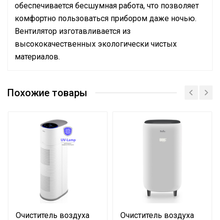
обеспечивается бесшумная работа, что позволяет
комфортно пользоваться прибором даже ночью.
Вентилятор изготавливается из
высококачественных экологически чистых
материалов.
Эффективен для помещ.
30 м2
площадью до
Похожие товары
Тип вентилятора
напольный
Цвет декоративной панели
Белый
Бренд
BALLU
Гарантийный срок
12 мес
Уровень шума на расстоянии
45 дБ
1м
Количество скоростей
3
Макс. производительность
2070 м3/час
Очиститель воздуха
Очиститель воздуха