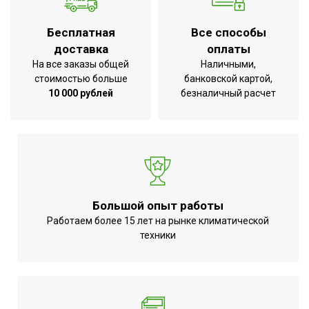
Вес товара (нетто)
2.5 кг
Бесплатная
Все способы
Таймер
12 ч
доставка
оплаты
Тип основания
Круглое
На все заказы общей
Наличными,
стоимостью больше
банковской картой,
Дисплей
Есть
10 000 рублей
безналичный расчет
Пульт управления в
Да
комплекте
Регулировка скорости
Да
вращения вентилятора
Дистанционное
Вид управления
беспроводное
Большой опыт работы
Индикация включения
Да
Работаем более 15 лет на рынке климатической
техники