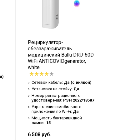
Рециркулятор-
Увлажните
ний ультразвуковой мембраны
обеззараживатель
ультразву
медицинский Ballu DRU-60D
960 ET
WiFi ANTICOVIDgenerator,
white
Подключен
Сетевой к
й)
Управлени
Сетевой кабель:
Да (с вилкой)
приложения
Установка на стойку:
Да
Тип резер
Номер регистрационного
Съемный
удостоверения:
РЗН 2022/18587
Вес товар
Управление c мобильного
(брутто):
3
приложения по Wi-Fi:
Да
Регулировк
Мощность бактерицидной
влажност
лампы:
15
6 508 руб.
7 439 руб.