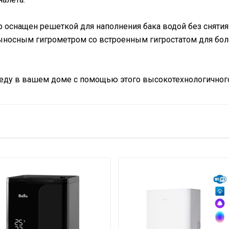
р оснащен решеткой для наполнения бака водой без сняти
ыносным гигрометром со встроенным гигростатом для бол
еду в вашем доме с помощью этого высокотехнологичног
Сетевой кабель с вилкой
по Wi-Fi
Да
Съемный
3.2
ости
Да
Да
Прямоугольная
Да