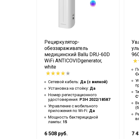
Таймер на отключение
Работает с Марусей
Высота упаковки товара
Работает с Алисой
ха
Рециркулятор-
Ув
Используемый принцип увлажнения 
ONEAIR
обеззараживатель
уль
Глубина упаковки товара
й
медицинский Ballu DRU-60D
960
WiFi ANTICOVIDgenerator,
Индикация низкого уровня воды
white
м:
Да
П
Цвет корпуса
С
(с вилкой)
У
Сетевой кабель:
Да (с вилкой)
Фильтр-картридж для умягчения воды
льность
п
Установка на стойку:
Да
Т
Ширина упаковки товара
ьного
Номер регистрационного
С
:
Да
удостоверения:
РЗН 2022/18587
Работает с HOMMYN
В
остики
Управление c мобильного
(
приложения по Wi-Fi:
Да
Бренд
Р
Мощность бактерицидной
в
Индикация относит. влажности воздух
лампы:
15
Гарантийный срок
6 508 руб.
7 4