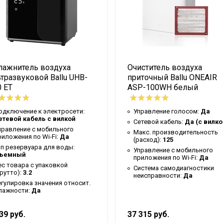
Да
Да
38.3
Да
лажнитель воздуха
Очиститель воздуха
воздуха
Увлажнение за счет колеба
тразвуковой Ballu UHB-
приточный Ballu ONEAIR
25.6
 ET
ASP-100WH белый
Да
одключение к электросети:
Управление голосом:
Да
Черный
етевой кабель с вилкой
Сетевой кабель:
Да (с вилко
правление c мобильного
 в комплекте
Да
Макс. производительность
риложения по Wi-Fi:
Да
(расход):
125
ип резервуара для воды:
26.3
Управление c мобильного
ъемный
приложения по Wi-Fi:
Да
Да
ес товара с упаковкой
Система самодиагностики
брутто):
3.2
неисправности:
Да
Ballu
егулировка значения относит.
лажности:
Да
а (вблизи устройства)
Да
12 мес
39 руб.
37 315 руб.