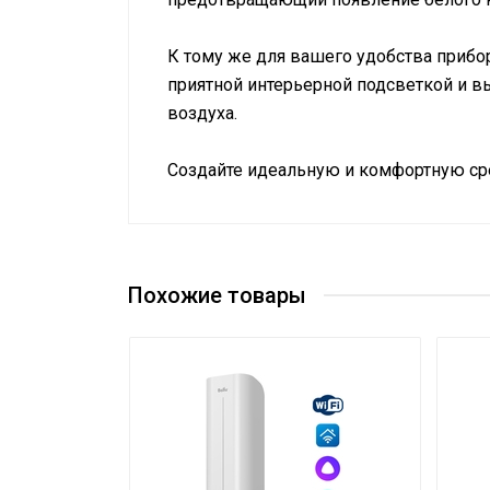
К тому же для вашего удобства прибо
приятной интерьерной подсветкой и в
воздуха.
Создайте идеальную и комфортную ср
Руководство по эксплуатации
Подключение к электросети
Сертификат
Сертификат
Управление c мобильного приложения 
Тип резервуара для воды
Похожие товары
Вес товара с упаковкой (брутто)
Регулировка значения относит. влажн
Ночной режим
Форма корпуса
Встроенный гигростат