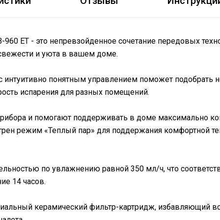
истики
Отзывы
Инструкци
B-960 ET - это непревзойденное сочетание передовых техн
свежести и уюта в вашем доме.
 интуитивно понятным управлением поможет подобрать 
рость испарения для разных помещений.
рибора и помогают поддерживать в доме максимально к
отрен режим «Теплый пар» для поддержания комфортной те
льностью по увлажнению равной 350 мл/ч, что соответст
ие 14 часов.
циальный керамический фильтр-картридж, избавляющий во
алета.