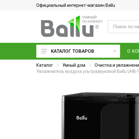
Официальный интернет-магазин Ballu
О К
КАТАЛОГ ТОВАРОВ
Каталог
Кондиционеры воздуха
Умный дом
Очистка и увлажнени
Увлажнитель воздуха ультразвуковой Ballu UHB-
Вентиляция и очистка воздуха
Осушители воздуха
Водонагреватели
Обогреватели
Тепловое оборудование
Электросушилки для рук