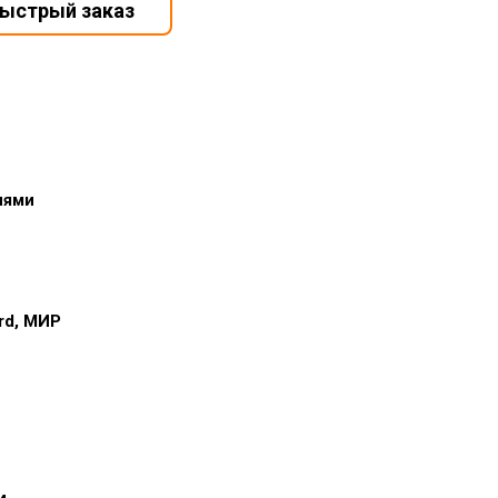
иями
ard, МИР