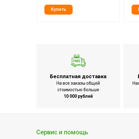
Инструкция с гарантийным талоном
Режим 'теплый пар'
Режим 'холодный пар'
Серия
Высота товара
Прорезиненные ножки
Работа с умным домом
Wi-Fi модуль
Бесплатная доставка
Глубина товара
На все заказы общей
На
стоимостью больше
Срок службы
10 000 рублей
Потребляемая мощность в режиме 'бе
Объем внутреннего бака
Ширина товара
Сервис и помощь
Макс. температура заливаемой воды