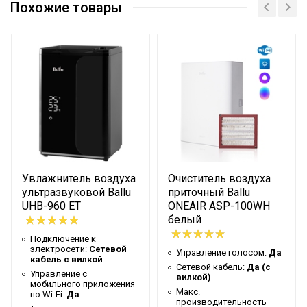
Похожие товары
Сертификат
Установка на стойку
Да
Сертификат
Номер регистрационного
РЗН 2022/18587
удостоверения
Управление c
мобильного приложения
Да
по Wi-Fi
Мощность
15
бактерицидной лампы
Счетчик наработки
Да
Увлажнитель воздуха
Очиститель воздуха
бактерицидных ламп
ультразвуковой Ballu
приточный Ballu
Масса товара с
UHB-960 ET
ONEAIR ASP-100WH
5.9
упаковкой (брутто)
белый
Подключение к
Таймер на отключение
Нет
электросети:
Сетевой
Управление голосом:
Да
кабель с вилкой
Работает с Марусей
Да
Сетевой кабель:
Да (с
Управление c
вилкой)
Высота упаковки товара
74.5
мобильного приложения
Макс.
по Wi-Fi:
Да
производительность
Работает с Алисой
Да