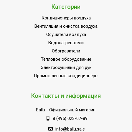
Категории
Вид установленной
Безозоновая
лампы
Кондиционеры воздуха
Индикация включения
Да
Вентиляция и очистка воздуха
Тип корпуса
Закрытый
Осушители воздуха
Наличие BIM модели
Нет
Водонагреватели
Обогреватели
Индикация счетчика
Да
отработанных часов
Тепловое оборудование
Электросушилки для рук
Объем помещения
80
Промышленные кондиционеры
Пульт управления в
Нет
комплекте
Напряжение
Контакты и информация
220
электропитания, В
Ballu
- Официальный магазин.
Материал корпуса
Сталь
8 (495) 023-07-89
Универсальное
Область применения
оборудование
info@ballu.sale