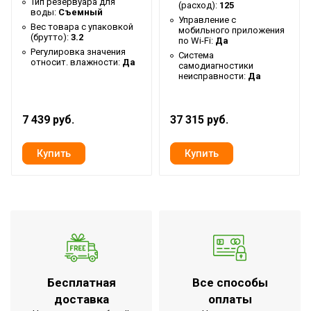
Тип резервуара для
(расход):
125
воды:
Съемный
Управление c
Передвижная стойка
Доп.опция
Вес товара с упаковкой
мобильного приложения
(брутто):
3.2
по Wi-Fi:
Да
Количество
2
Регулировка значения
Система
бактерицидных ламп
относит. влажности:
Да
самодиагностики
неисправности:
Да
Глубина упаковки товара
18.5
Тип дисплея
Светящиеся цифры
7 439 руб.
37 315 руб.
Цвет корпуса
Белый
Бактерицидная
мощность излучения
4.7
лампы
Срок службы
9000
бактерицидных ламп
Ширина упаковки товара
15.5
Работает с HOMMYN
Да
Бесплатная
Все способы
Бренд
Ballu
доставка
оплаты
Авторестарт при