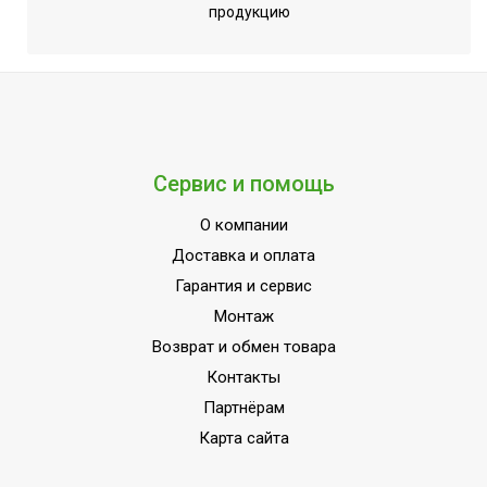
продукцию
Фильтр
Фильтры очистки
предварительной
воздуха
очистки класса G3
Вид управления
Электронное
Вес товара (нетто)
5.4
Сервис и помощь
Макс. потребляемая
240
мощность, Вт
О компании
Уровень шума
27
Доставка и оплата
Срок эксплуатации
Гарантия и сервис
10
прибора
Монтаж
Максимальный ток
1
Возврат и обмен товара
Контакты
Производительность по
80
воздуху
Партнёрам
Карта сайта
Тип облучателя
Закрытый
Монтаж на стену
Да