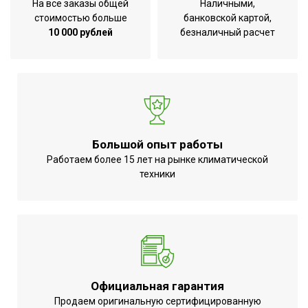
На все заказы общей
Наличными,
Нет
отключении питания
стоимостью больше
банковской картой,
10 000 рублей
безналичный расчет
Степень защиты / Класс
I
защиты
Гарантийный срок
2 года
Высота товара
70
Wi-Fi модуль
Встроенный
Генератор холодной
Большой опыт работы
Да
плазмы
Работаем более 15 лет на рынке климатической
техники
Лампа в комплекте
Да
Глубина товара
17.5
Срок службы
10 лет
Ширина товара
13.5
Моющийся воздушный
Да
фильтр в комплекте
Официальная гарантия
Продаем оригинальную сертифицированную
Тип цоколя
G13