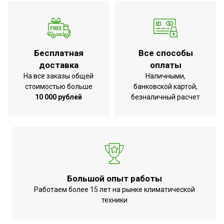
Фильтр-картридж для
умягчения воды в
Нет
комплекте
Ширина упаковки товара
63
Бесплатная
Все способы
Бренд
Ballu
доставка
оплаты
На все заказы общей
Наличными,
Интерьерная подсветка
Нет
стоимостью больше
банковской картой,
Ручной режим
Да
10 000 рублей
безналичный расчет
Гарантийный срок
12 мес
Инструкция с
В комплекте
гарантийным талоном
Серия
UCC-260 C
Высота товара
54.5
Большой опыт работы
Индикация заданной
Работаем более 15 лет на рынке климатической
Да
влажности
техники
Глубина товара
21.4