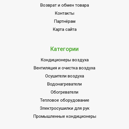
Вес товара (нетто)
2.6
Возврат и обмен товара
Макс. потребляемая
Контакты
10
мощность, Вт
Партнёрам
Уровень шума
50
Карта сайта
Автоматический режим
Да
Автоматическое
Категории
отключение при низком
Да
уровне воды
Кондиционеры воздуха
Вентиляция и очистка воздуха
Подсветка корпуса
Нет
Осушители воздуха
Индикация включения
Да
Водонагреватели
Защита кнопок
Нет
Обогреватели
управления от детей
Тепловое оборудование
Контейнер для
Нет
Электросушилки для рук
ароматических масел
Промышленные кондиционеры
Индикация режимов
Да
работы