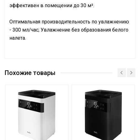
эффективен в помещении до 30 м².
Оптимальная производительность по увлажнению
- 300 мл/час; Увлажнение без образования белого
налета.
Руководство по эксплуатации
Подключение к
Сетевой кабель с
Сертификат
электросети
вилкой
Похожие товары
Сертификат
Тип резервуара для воды
Съемный
Вес товара с упаковкой
3.4
(брутто)
Регулировка значения
Да
относит. влажности
Ночной режим
Да
Форма корпуса
Закругленная