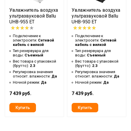
Встроенный гигростат
Да
Увлажнитель воздуха
Увлажнитель воздуха
Таймер на отключение
Да
ультразвуковой Ballu
ультразвуковой Ballu
UHB-955 ET
UHB-950 ET
Высота упаковки товара
31
Подсветка резервуара
Подключение к
Подключение к
Нет
электросети:
Сетевой
электросети:
Сетевой
для воды
кабель с вилкой
кабель с вилкой
Инновационная
Тип резервуара для
Тип резервуара для
воды:
Съемный
воды:
Съемный
Используемый принцип
запатентованная 3D
Вес товара с упаковкой
Вес товара с упаковкой
увлажнения воздуха
губка с синтетическими
(брутто):
2.3
(брутто):
2.3
волокнами
Регулировка значения
Регулировка значения
относит. влажности:
Да
относит. влажности:
Да
Гарантийный документ
Гарантийный талон
Ночной режим:
Да
Ночной режим:
Да
Глубина упаковки товара
30
7 439 руб.
7 439 руб.
Тип дисплея
Информативный LCD
Индикация низкого
Да
уровня воды
Цвет корпуса
Белый