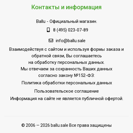
Защита от включения без
Контакты и информация
Да
воды
Ballu
- Официальный магазин.
Макс. расход воды
0.3
8 (495) 023-07-89
Верхний залив воды
Да
info@ballu.sale
Пульт управления в
Нет
комплекте
Взаимодействуя с сайтом и используя формы заказа и
обратной связи, Вы соглашаетесь
Напряжение
220 - 240
на обработку персональных данных.
электропитания, В
Мы отвечаем за сохранность Ваших данных
Вид установки
согласно закону №152-ФЗ:
Напольная
(крепления)
Политика обработки персональных данных
Пользовательское соглашение
ПЛОЩАДЬ ПОМЕЩЕНИЯ
30
Информация на сайте не является публичной офертой.
до
Материал корпуса
Пластик
Бытовое
оборудование (для
© 2006 — 2026 ballu.sale Все права защищены
Область применения
домашнего