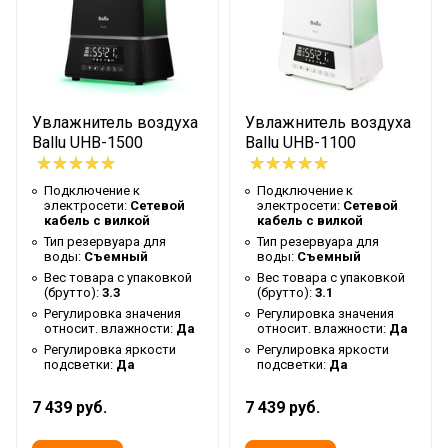
Да
относит. влажности
Регулировка яркости
Да
подсветки
Ночной режим
Да
Увлажнитель воздуха
Увлажнитель воздуха
Форма корпуса
Дизайнерская
Ballu UHB-1500
Ballu UHB-1100
Встроенный гигростат
Да
Подключение к
Подключение к
Таймер на отключение
Да
электросети:
Сетевой
электросети:
Сетевой
кабель с вилкой
кабель с вилкой
Высота упаковки товара
51
Тип резервуара для
Тип резервуара для
воды:
Съемный
воды:
Съемный
Подсветка резервуара
Да
Вес товара с упаковкой
Вес товара с упаковкой
для воды
(брутто):
3.3
(брутто):
3.1
Регулировка значения
Регулировка значения
Увлажнение за счет
относит. влажности:
Да
относит. влажности:
Да
Используемый принцип
колебаний
Регулировка яркости
Регулировка яркости
увлажнения воздуха
ультразвуковой
подсветки:
Да
подсветки:
Да
мембраны
7 439 руб.
7 439 руб.
Гарантийный документ
Гарантийный талон