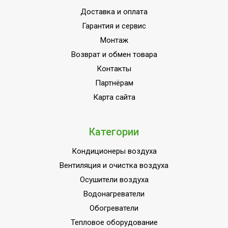
режим;Автоотключение
Доставка и оплата
при низком уровне
Гарантия и сервис
воды;Защита от
Монтаж
включения без
Возврат и обмен товара
УТП
воды;Защита
Контакты
управления от
Партнёрам
детей;Индикация
включения;Ионизация
Карта сайта
воздуха;Низкий
уровень шума
Категории
Ширина товара
29
Кондиционеры воздуха
Установка реального
Да
Вентиляция и очистка воздуха
времени
Осушители воздуха
Макс. температура
40
Водонагреватели
заливаемой воды
Обогреватели
Эффективен для помещ.
40
Тепловое оборудование
площадью до