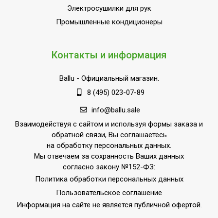
Электросушилки для рук
Встроенный гигрометр
Да
Промышленные кондиционеры
Функция ионизации
Да
воздуха
Дыхательный тренажер
Да
Контакты и информация
Функция ароматизации
Да
Ballu
- Официальный магазин.
воздуха
8 (495) 023-07-89
Вид управления
Сенсорное
info@ballu.sale
Вес товара (нетто)
2.6
Взаимодействуя с сайтом и используя формы заказа и
Макс. потребляемая
110
обратной связи, Вы соглашаетесь
мощность, Вт
на обработку персональных данных.
Уровень шума
21
Мы отвечаем за сохранность Ваших данных
согласно закону №152-ФЗ:
Автоматический режим
Да
Политика обработки персональных данных
Система стерилизации
Нет
Пользовательское соглашение
пара
Информация на сайте не является публичной офертой.
Автоматическое