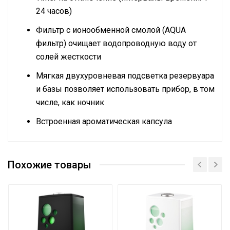
24 часов)
Фильтр с ионообменной смолой (AQUA
фильтр) очищает водопроводную воду от
солей жесткости
Мягкая двухуровневая подсветка резервуара
и базы позволяет использовать прибор, в том
числе, как ночник
Встроенная ароматическая капсула
Руководство по эксплуатации
Подключение к
Сетевой кабель с
Сертификат
электросети
вилкой
Похожие товары
Сертификат
Тип резервуара для воды
Съемный
Вес товара с упаковкой
3.3
(брутто)
Регулировка значения