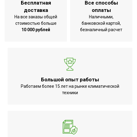
Под пайку
Бесплатная
Все способы
соединения
доставка
оплаты
Вес товара
На все заказы общей
Наличными,
4.78
(нетто)
стоимостью больше
банковской картой,
10 000 рублей
безналичный расчет
Тип стандарта
EN 12735-1
Диаметр
5/8
трубы
Материал
Медь
корпуса
Тип трубы
Медная
Большой опыт работы
Количество
Работаем более 15 лет на рынке климатической
техники
метров в
75
упаковке
Область
Кондиционирование
применения
Длина бухты
15