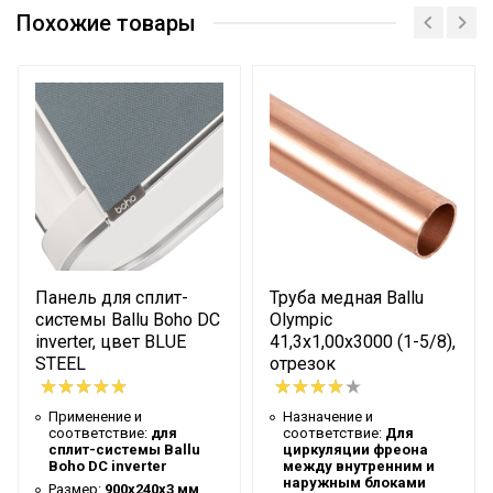
Назначение и
внутренним и наружным блоками
Похожие товары
соответствие
сплит-системы
Вес товара с
упаковкой
4.78
(брутто)
Высота
упаковки
4
товара
Глубина
упаковки
55
Панель для сплит-
Труба медная Ballu
товара
системы Ballu Boho DC
Olympic
inverter, цвет BLUE
41,3х1,00х3000 (1-5/8),
Толщина
0.75
STEEL
отрезок
стенки
Цвет корпуса
Медный
Применение и
Назначение и
соответствие:
для
соответствие:
Для
Ширина
сплит-системы Ballu
циркуляции фреона
упаковки
Boho DC inverter
55
между внутренним и
наружным блоками
Размер:
900х240х3 мм