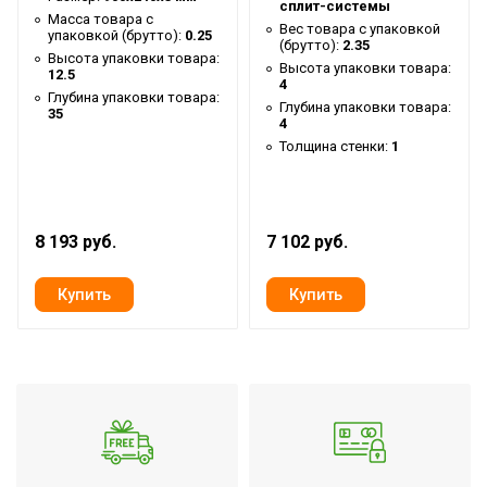
товара
сплит-системы
Масса товара с
Вес товара с упаковкой
Артикул
(V) Ballu Olympic 15,88х0,75х15000
упаковкой (брутто):
0.25
(брутто):
2.35
Высота упаковки товара:
Высота упаковки товара:
Бренд
Ballu
12.5
4
Глубина упаковки товара:
Гарантийный
Глубина упаковки товара:
35
12 мес
4
срок
Толщина стенки:
1
Серия
Olympic
Высота
4
товара
8 193 руб.
7 102 руб.
Глубина
55
товара
Срок службы
50 лет
Ширина
55
товара
Количество в
5
упаковке
Тип