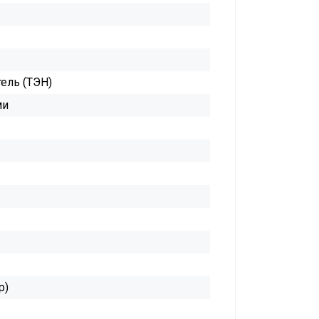
ель (ТЭН)
ми
р)