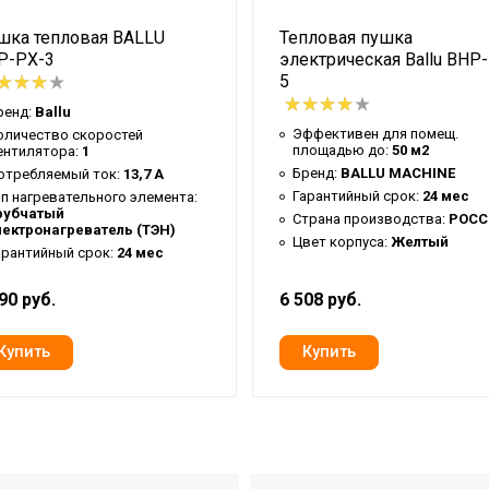
шка тепловая BALLU
Тепловая пушка
P-PX-3
электрическая Ballu BHP
5
ренд:
Ballu
Эффективен для помещ.
оличество скоростей
площадью до:
50 м2
ентилятора:
1
Бренд:
BALLU MACHINE
отребляемый ток:
13,7 А
Гарантийный срок:
24 мес
ип нагревательного элемента:
рубчатый
Страна производства:
РОСС
лектронагреватель (ТЭН)
Цвет корпуса:
Желтый
арантийный срок:
24 мес
90 руб.
6 508 руб.