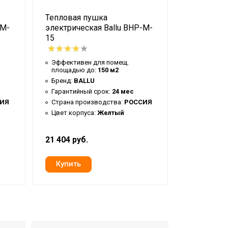
Тепловая пушка
Тепловая 
-M-
электрическая Ballu BHP-M-
электриче
15
ME-5
Эффективен для помещ.
Эффективе
площадью до:
150 м2
площадью
Бренд:
BALLU
Бренд:
BA
Гарантийный срок:
24 мес
Гарантийн
ИЯ
Страна производства:
РОССИЯ
Страна пр
Цвет корпуса:
Желтый
Цвет корп
21 404 руб.
6 136 руб.