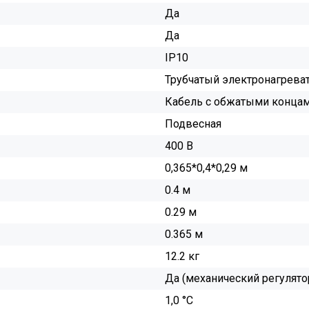
Да
Да
IP10
Трубчатый электронагреват
Кабель с обжатыми конца
Подвесная
400 В
0,365*0,4*0,29 м
0.4 м
0.29 м
0.365 м
12.2 кг
Да (механический регулято
1,0 °С