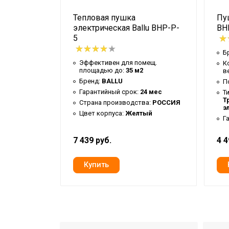
Тепловая пушка
Пу
lu BHP-
электрическая Ballu BHP-P-
BH
5
Б
мещ.
Эффективен для помещ.
К
2
площадью до:
35 м2
в
Бренд:
BALLU
П
24 мес
Гарантийный срок:
24 мес
Т
Т
ый
Страна производства:
РОССИЯ
э
асс:
Цвет корпуса:
Желтый
Г
7 439 руб.
4 4