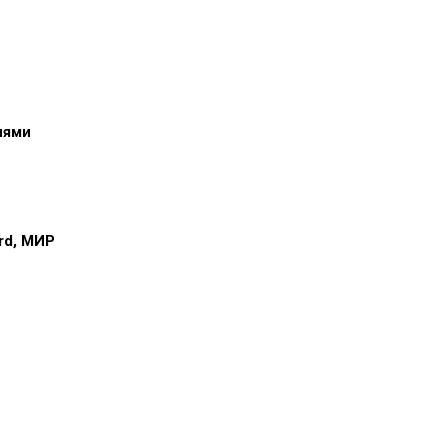
иями
ard, МИР