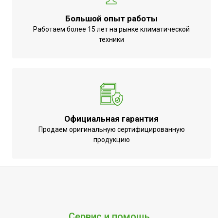
Глубина товара
0.32 м
Ширина товара
0.29 м
Большой опыт работы
Работаем более 15 лет на рынке климатической
Роторный
Вид управления
техники
переключатель
Точность установки
Механическая
температуры
регулировка
Регулировка
Да (механический
температуры нагрева
регулятор)
Форма корпуса
Круглая
Официальная гарантия
Продаем оригинальную сертифицированную
продукцию
Сервис и помощь