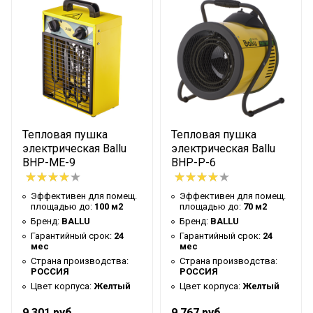
Гарантийный срок
24 мес
Страна производства
РОССИЯ
Цвет корпуса
Желтый
Потребительский класс
Стандарт
Макс. потребляемая
9 кВт
мощность
Макс. производ-ность
Тепловая пушка
Тепловая пушка
850 м3/час
м3/час
электрическая Ballu
электрическая Ballu
BHP-ME-9
BHP-P-6
Ступени мощности
Array кВт
нагрева
Эффективен для помещ.
Эффективен для помещ.
площадью до:
100 м2
площадью до:
70 м2
Нагрев воздуха (дельта
32 °С
Бренд:
BALLU
Бренд:
BALLU
температуры)
Гарантийный срок:
24
Гарантийный срок:
24
мес
мес
Количество режимов
2
Страна производства:
Страна производства:
нагрева
РОССИЯ
РОССИЯ
Режим "без нагрева"
Цвет корпуса:
Желтый
Да
Цвет корпуса:
Желтый
Класс
9 301 руб.
9 767 руб.