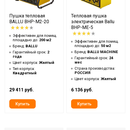
Макс. площадь обогрева
150 м2
Дистанционное
Пушка тепловая
Тепловая пушка
Вид управления
проводное
BALLU BHP-M2-20
электрическая Ballu
BHP-ME-5
Тип термостата
Механический
Эффективен для помещ.
Да (электронный
площадью до:
200 м2
Эффективен для помещ.
Регулировка температуры
площадью до:
50 м2
Бренд:
BALLU
регулятор)
Бренд:
BALLU MACHINE
Гарантийный срок:
2
Регулировка мощности
года
Гарантийный срок:
24
Да
мес
обогрева
Цвет корпуса:
Желтый
Страна производства:
Тип корпуса:
Регулировка угла наклона
Да
РОССИЯ
Квадратный
Цвет корпуса:
Желтый
Точность установки
1,0 °С
температуры
29 411 руб.
6 136 руб.
Макс. производительность
1600 м3/час
Нагрев воздуха (дельта
28 °С
температуры)
Ступени мощности
5,00 кВт,10,00