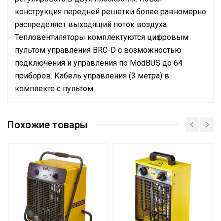
конструкция передней решетки более равномерно
распределяет выходящий поток воздуха.
Тепловентиляторы комплектуются цифровым
пультом управления BRC-D с возможностью
подключения и управления по ModBUS до 64
приборов. Кабель управления (3 метра) в
комплекте с пультом.
Бренд
Ballu
Похожие товары
Трубчатый
Тип нагревательного
электронагреватель
элемента
(ТЭН)
Форма корпуса
Прямоугольная
Цвет корпуса
Серый
Гарантийный срок
2 года
Страна производства
РОССИЯ