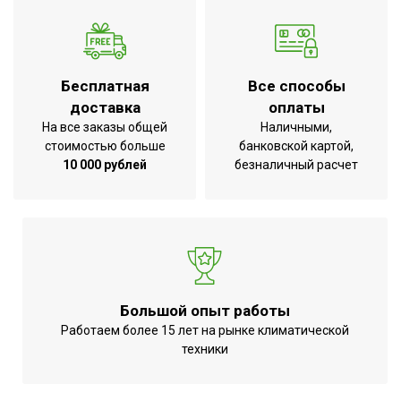
обогрева, кВт
кВт,15,00 кВт
Количество режимов
3
нагрева
Режим вентиляции
Да
Бесплатная
Все способы
доставка
оплаты
Режим максимальной
Да
На все заказы общей
Наличными,
мощности
стоимостью больше
банковской картой,
Режим средней мощности
Да
10 000 рублей
безналичный расчет
Защита от перегрева
Да
Антикоррозийная обработка
Да
корпуса
Класс
IP54
пылевлагозащищенности
Большой опыт работы
Безопасное охлаждение
Да
Работаем более 15 лет на рынке климатической
ТЭНов после выключения
техники
Вид установки (крепления)
Настенная
Макс. потребляемая