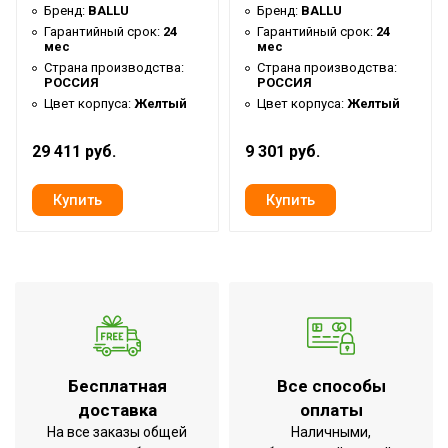
34 °С
Бренд:
BALLU
Бренд:
BALLU
температуры)
Гарантийный срок:
24
Гарантийный срок:
24
мес
мес
Количество режимов
2
Страна производства:
Страна производства:
нагрева
РОССИЯ
РОССИЯ
Режим "без нагрева"
Цвет корпуса:
Желтый
Да
Цвет корпуса:
Желтый
Класс
IP20
29 411 руб.
9 301 руб.
пылевлагозащищенности
Защита от перегрева
Да
Трубчатый
Тип нагревательного
электронагреватель
элемента
(ТЭН)
Вид установки
Напольная
(крепления)
Напряжение
Array В
электропитания
Бесплатная
Все способы
доставка
оплаты
Подключение к
Кабельный ввод на
На все заказы общей
Наличными,
электросети
корпусе