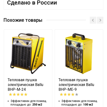
Сделано в России
Руководство по эксплуатации
Эффективен для помещ.
50 м2
площадью до
Похожие товары
Бренд
BALLU MACHINE
Гарантийный срок
24 мес
Страна производства
РОССИЯ
Цвет корпуса
Желтый
Потребительский класс
Стандарт
Макс. потребляемая
4.5 кВт
мощность
Макс. производ-ность
Тепловая пушка
Тепловая пушка
400 м3/час
м3/час
электрическая Ballu
электрическая Ballu
BHP-M-24
BHP-ME-9
Ступени мощности
Array кВт
нагрева
Эффективен для помещ.
Эффективен для помещ.
площадью до:
250 м2
площадью до:
100 м2
Нагрев воздуха (дельта