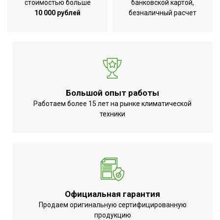
стоимостью больше
банковской картой,
Вес товара (нетто)
4.4 кг
10 000 рублей
безналичный расчет
Высота товара
0.39 м
Габаритные размеры
0,39*0,28*0,22 м
товара (В*Ш*Г)
Глубина товара
0.22 м
Ширина товара
0.28 м
Большой опыт работы
Роторный
Работаем более 15 лет на рынке климатической
Вид управления
переключатель
техники
Точность установки
Механическая
температуры
регулировка
Регулировка
Да (механический
температуры нагрева
регулятор)
Форма корпуса
Прямоугольная
Официальная гарантия
Продаем оригинальную сертифицированную
продукцию