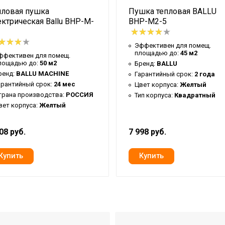
пловая пушка
Пушка тепловая BALLU
ктрическая Ballu BHP-M-
BHP-M2-5
Эффективен для помещ.
площадью до:
45 м2
ффективен для помещ.
лощадью до:
50 м2
Бренд:
BALLU
ренд:
BALLU MACHINE
Гарантийный срок:
2 года
арантийный срок:
24 мес
Цвет корпуса:
Желтый
трана производства:
РОССИЯ
Тип корпуса:
Квадратный
вет корпуса:
Желтый
08 руб.
7 998 руб.