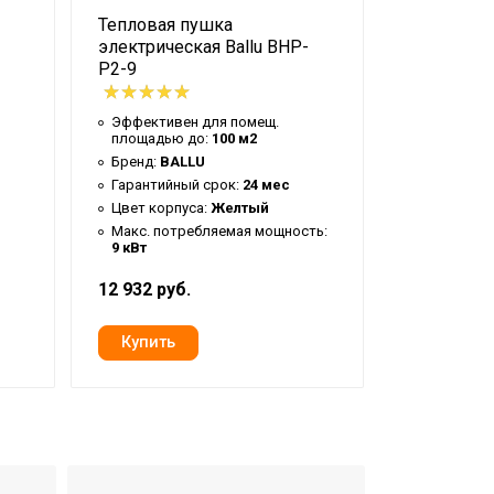
Тепловая пушка
Пушка теп
электрическая Ballu BHP-
BHP-PE2-
P2-9
Эффективе
площадью
Эффективен для помещ.
площадью до:
100 м2
Бренд:
BA
Бренд:
BALLU
Гарантийн
Гарантийный срок:
24 мес
Цвет корп
Цвет корпуса:
Желтый
Тип корпус
Макс. потребляемая мощность:
9 кВт
12 932 руб.
5 577 руб.