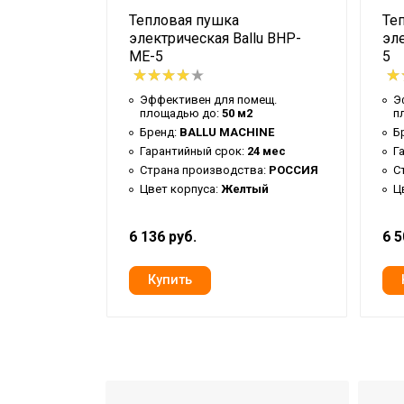
Тепловая пушка
Те
lu BHP-
электрическая Ballu BHP-
эле
ME-5
5
мещ.
Эффективен для помещ.
Э
2
площадью до:
50 м2
п
Бренд:
BALLU MACHINE
Б
2 мес
Гарантийный срок:
24 мес
Г
ый
Страна производства:
РОССИЯ
С
я мощность:
Цвет корпуса:
Желтый
Ц
6 136 руб.
6 5