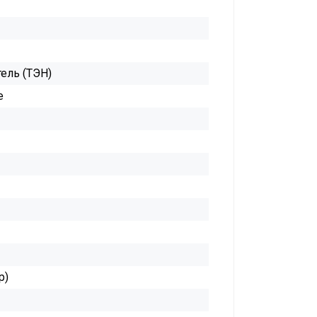
ель (ТЭН)
е
р)