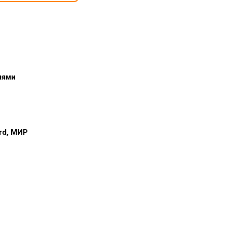
иями
ard, МИР