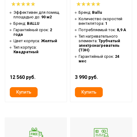
Ступени мощности
Array кВт
Эффективен для помещ.
Бренд:
Ballu
нагрева
площадью до:
90 м2
Количество скоростей
Бренд:
BALLU
вентилятора:
1
Нагрев воздуха (дельта
30 °С
Гарантийный срок:
2
Потребляемый ток:
8,9 А
температуры)
года
Тип нагревательного
Количество режимов
Цвет корпуса:
Желтый
элемента:
Трубчатый
2
электронагреватель
Тип корпуса:
нагрева
(ТЭН)
Квадратный
Гарантийный срок:
24
Режим "без нагрева"
Да
мес
Класс
IP21
пылевлагозащищенности
12 560 руб.
3 990 руб.
Защита от перегрева
Да
Тип нагревательного
Трубчатый электронагреват
элемента
(ТЭН)
Вид установки
Настенная,Напольная,Насто
(крепления)
Напряжение
Array В
электропитания