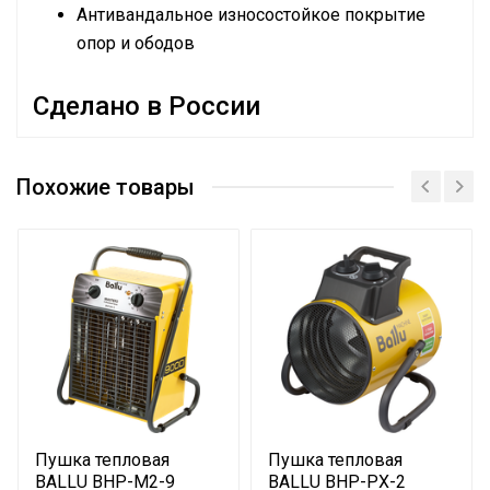
Антивандальное износостойкое покрытие
опор и ободов
Сделано в России
Руководство по эксплуатации
Эффективен для помещ.
35 м2
площадью до
Похожие товары
Бренд
BALLU MACHINE
Гарантийный срок
24 мес
Страна производства
РОССИЯ
Цвет корпуса
Желтый
Потребительский класс
Премиум
Макс. потребляемая
3 кВт
мощность
Макс. производ-ность
Пушка тепловая
Пушка тепловая
300 м3/час
м3/час
BALLU BHP-M2-9
BALLU BHP-PX-2