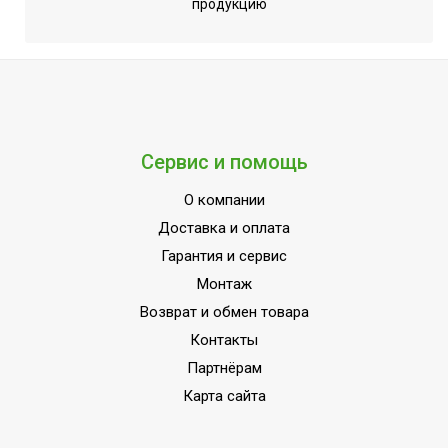
Режим осушения
Да
продукцию
Режим размораживания
Да
внешнего блока
Цифровой дисплей
Да
Индикация режимов работы
Да
Индикация температуры
Сервис и помощь
воздуха (вблизи пульта
Да
О компании
управления)
Доставка и оплата
Индикация температуры
Да
Гарантия и сервис
воздуха (вблизи устройства)
Монтаж
Авторестарт при отключении
Да
Возврат и обмен товара
питания
Контакты
Память заданных параметров
Да
Партнёрам
работы
Карта сайта
Функция интенсивного
Да
охлаждения