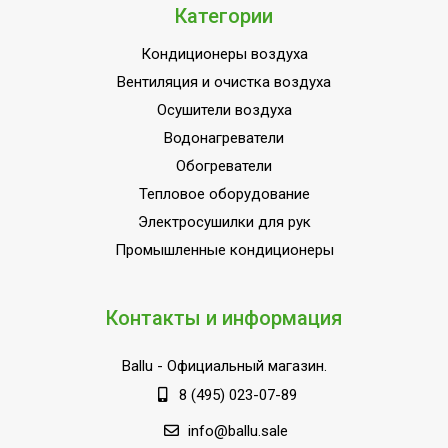
Класс энергоэффективности
B
Категории
Коэффициент
Кондиционеры воздуха
3,01/3,01
энергоэффективности EER/COP
Вентиляция и очистка воздуха
Система самодиагностики
Осушители воздуха
Да
неисправности
Водонагреватели
Вариант размещения
Напольное
Обогреватели
Вид установки (крепления)
Напольная
Тепловое оборудование
Мощность кондиционера
Электросушилки для рук
60 000
(охлаждение),BTU
Промышленные кондиционеры
Базовая мощность
60 000
кондиционера (охлаждение),BTU
Контакты и информация
Макс. потребляемая мощность
5.31 кВт
Макс. длина магистрали (трассы)
50 м
Ballu
- Официальный магазин.
8 (495) 023-07-89
Макс. перепад высот между
30 м
внутр. и внешним блоками
info@ballu.sale