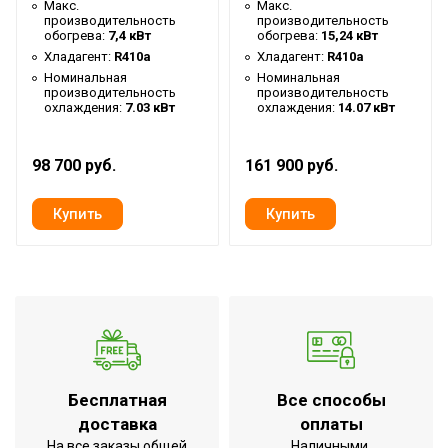
воздуха для внешнего блока
Макс.
Макс.
производительность
производительность
Тип блока
обогрева:
7,4 кВт
обогрева:
Колонный
15,24 кВт
Хладагент:
R410a
Хладагент:
R410a
Цвет корпуса внешнего блока
Белый
Номинальная
Номинальная
производительность
производительность
Цвет корпуса внутр. блока
Белый
охлаждения:
7.03 кВт
охлаждения:
14.07 кВт
Страна производства
КНР
98 700 руб.
Количество ступеней
161 900 руб.
1
фильтрации
Макс. уровень шума внешнего
58 дБ
блока
Дистанционное
Вид управления
беспроводное
Таймер на включение
Да
Таймер на отключение
Да
Установка реального времени
Да
Бесплатная
Все способы
доставка
оплаты
Регулировка положения
Да
На все заказы общей
Наличными,