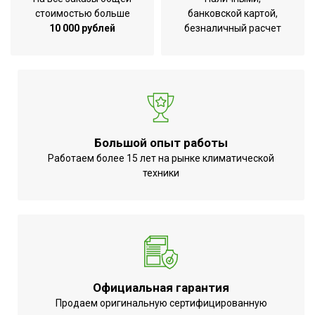
жалюзи с пульта
стоимостью больше
банковской картой,
Регулировка температуры
10 000 рублей
безналичный расчет
Да
обогрева
Регулировка температуры
Да
охлаждения
Точность установки
1,0 °С
температуры
Большой опыт работы
Макс. производительность
2000 м3/час
Работаем более 15 лет на рынке климатической
Производительность по воздуху
2000 м3/час
техники
Поддержание температуры
Да
вблизи пульта управления
Режим SLEEP
Да
Режим автоочистки
Да
Режим вентиляции
Да
Официальная гарантия
Режим обогрева
Да
Продаем оригинальную сертифицированную