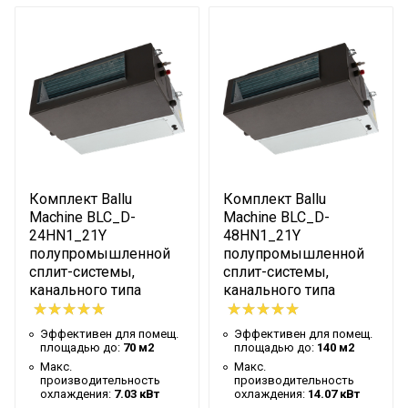
16 кВт
охлаждения
Макс. производительность
17 кВт
обогрева
Хладагент
R410a
Номинальная
производительность
16 кВт
охлаждения
Комплект Ballu
Комплект Ballu
Номинальная
17 кВт
Machine BLC_D-
Machine BLC_D-
производительность обогрева
24HN1_21Y
48HN1_21Y
Уровень шума внутр. блока
48 дБ
полупромышленной
полупромышленной
сплит-системы,
сплит-системы,
Гарантийный срок
3 года
канального типа
канального типа
Бренд
Ballu
Эффективен для помещ.
Эффективен для помещ.
Макс. рабочая температура
площадью до:
70 м2
площадью до:
140 м2
43 °С
воздуха для внешнего блока
Макс.
Макс.
производительность
производительность
Мин. рабочая температура
охлаждения:
7.03 кВт
охлаждения:
14.07 кВт
-15 °С