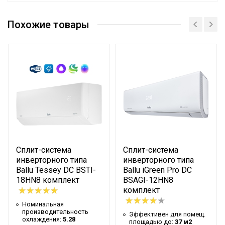
Эффективен для помещ.
38 м2
площадью до
Похожие товары
Бренд
Ballu
Хладагент
R32
Вес фреона
560 г
Номинальная
производительность
3.79 кВт
охлаждения
Номинальная
производительность
3.97 кВт
Сплит-система
Сплит-система
обогрева
инверторного типа
инверторного типа
Уровень шума внутр.
Ballu Tessey DC BSTI-
Ballu iGreen Pro DC
21 дБ
блока
18HN8 комплект
BSAGI-12HN8
комплект
Мин. поддерживаемая
16 °С
Номинальная
температура
производительность
Эффективен для помещ.
охлаждения:
5.28
площадью до:
37 м2
Макс. поддерживаемая