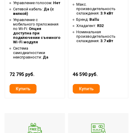
30 °С
Управление голосом:
Нет
Макс.
температура
производительность
Сетевой кабель:
Да (с
охлаждения:
3.9 кВт
вилкой)
Макс. рабочая
Бренд:
Ballu
Управление c
температура воздуха для
47 °С
мобильного приложения
Хладагент:
R32
по Wi-Fi:
Опция
внешнего блока
Номинальная
доступна при
производительность
подключении съемного
Мин. рабочая
охлаждения:
3.7 кВт
Wi-Fi модуля
температура воздуха для
-20 °С
Система
самодиагностики
внешнего блока
неисправности:
Да
Цвет корпуса внешнего
Белый
блока
72 795 руб.
46 590 руб.
Цвет корпуса внутр.
Белый
блока
Срок службы
10 лет
Гарантийный срок
5 лет
Страна производства
КНР
Инверторная технология
Да