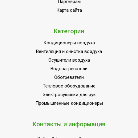
Партнёрам
Макс. расход воздуха
600 м3/час
Карта сайта
Мин.
производительность
1 кВт
обогрева
Категории
Мин.
Кондиционеры воздуха
производительность
0.8 кВт
Вентиляция и очистка воздуха
охлаждения
Осушители воздуха
Автоматический режим
Да
Водонагреватели
Поддержание
Обогреватели
температуры вблизи
Да
Тепловое оборудование
пульта управления
Электросушилки для рук
Количество скоростей
4
Промышленные кондиционеры
воздушного потока
Режим SLEEP
Да
Контакты и информация
Режим автоочистки
Да
Режим вентиляции
Да