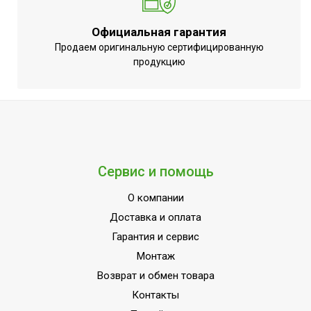
Таймер на отключение
Да
Официальная гарантия
Регулировка положения
Вертикальное+Горизонталь
Продаем оригинальную сертифицированную
жалюзи с пульта
продукцию
Регулировка
Да
температуры обогрева
Регулировка
температуры
Да
охлаждения
Сервис и помощь
Точность установки
0,5 °С
температуры
О компании
Макс.
Доставка и оплата
производительность
4,2 кВт
Гарантия и сервис
обогрева
Монтаж
Макс.
Возврат и обмен товара
производительность
4.1 кВт
Контакты
охлаждения