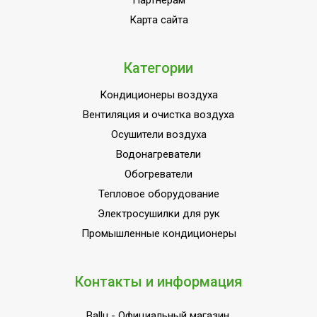
Партнёрам
Мин.
Карта сайта
производительность
0,8 кВт
обогрева
Категории
Мин.
производительность
0.6 кВт
Кондиционеры воздуха
охлаждения
Вентиляция и очистка воздуха
Автоматический режим
Да
Осушители воздуха
Поддержание
Водонагреватели
температуры вблизи
Да
Обогреватели
пульта управления
Тепловое оборудование
Количество скоростей
Электросушилки для рук
8
воздушного потока
Промышленные кондиционеры
Режим SLEEP
Да
Режим автоочистки
Да
Контакты и информация
Режим вентиляции
Да
Ballu
- Официальный магазин.