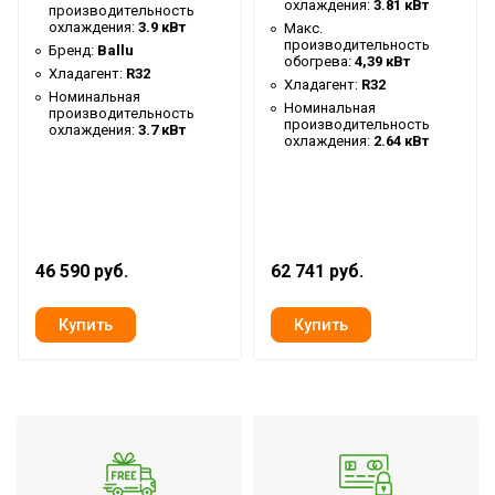
температура
охлаждения:
3.81 кВт
производительность
охлаждения:
3.9 кВт
Макс.
Макс. рабочая
производительность
Бренд:
Ballu
температура воздуха для
48 °С
обогрева:
4,39 кВт
Хладагент:
R32
Хладагент:
R32
внешнего блока
Номинальная
Номинальная
производительность
Мин. рабочая
производительность
охлаждения:
3.7 кВт
охлаждения:
2.64 кВт
температура воздуха для
-20 °С
внешнего блока
Цвет корпуса внешнего
Белый
блока
46 590 руб.
62 741 руб.
Цвет корпуса внутр.
Белый
блока
Срок службы
10 лет
Гарантийный срок
5 лет
Страна производства
КНР
Инверторная технология
Да
Макс. уровень шума
50 дБ