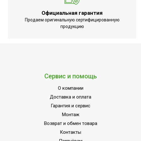
Таймер на отключение
Да
Регулировка положения
Официальная гарантия
Вертикальное+Горизонталь
жалюзи с пульта
Продаем оригинальную сертифицированную
продукцию
Регулировка
Да
температуры обогрева
Регулировка
температуры
Да
охлаждения
Точность установки
1,0 °С
Сервис и помощь
температуры
О компании
Макс.
производительность
4,20 кВт
Доставка и оплата
обогрева
Гарантия и сервис
Макс.
Монтаж
производительность
4 кВт
Возврат и обмен товара
охлаждения
Контакты
Макс. расход воздуха
650 м3/час