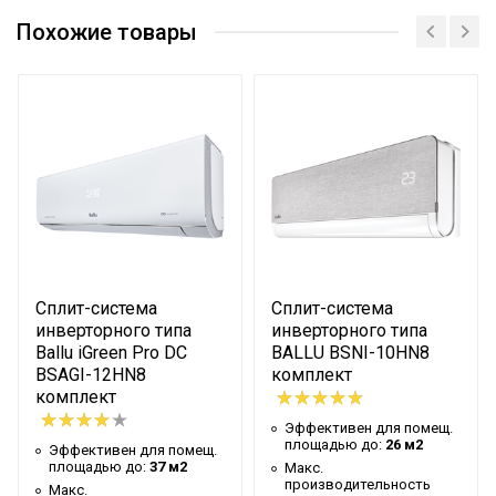
Эффективен для помещ.
27 м2
площадью до
Похожие товары
Бренд
Ballu
Хладагент
R32
Вес фреона
550 г
Номинальная
производительность
2.85 кВт
охлаждения
Номинальная
производительность
3.2 кВт
Сплит-система
Сплит-система
обогрева
инверторного типа
инверторного типа
Уровень шума внутр.
Ballu iGreen Pro DC
BALLU BSNI-10HN8
19 дБ
блока
BSAGI-12HN8
комплект
комплект
Мин. поддерживаемая
16 °С
Эффективен для помещ.
температура
площадью до:
26 м2
Эффективен для помещ.
площадью до:
37 м2
Макс.
Макс. поддерживаемая
32 °С
производительность
Макс.