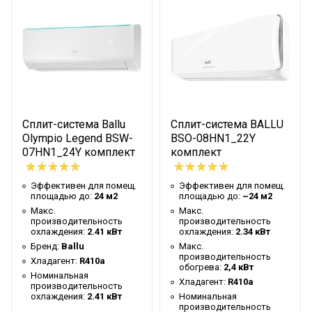
Сетевой кабель
Да (без вилки)
Управление c мобильного
Нет
приложения по Wi-Fi
Система самодиагностики
Да
неисправности
Вес товара с упаковкой
35.4
Сплит-система Ballu
Сплит-система BALLU
(брутто)
Olympio Legend BSW-
BSO-08HN1_22Y
Мин. рабочая температура
07HN1_24Y комплект
комплект
воздуха для внешнего
-7
блока
Эффективен для помещ.
Эффективен для помещ.
площадью до:
24 м2
площадью до:
~24 м2
Подсветка пульта
Нет
Макс.
Макс.
производительность
производительность
Таймер на отключение
Да
охлаждения:
2.41 кВт
охлаждения:
2.34 кВт
Бренд:
Ballu
Макс.
Работает с Марусей
Нет
производительность
Хладагент:
R410a
обогрева:
2,4 кВт
Работает с Алисой
Нет
Номинальная
Хладагент:
R410a
производительность
Диаметр труб (жидкость)
1/4
охлаждения:
2.41 кВт
Номинальная
производительность