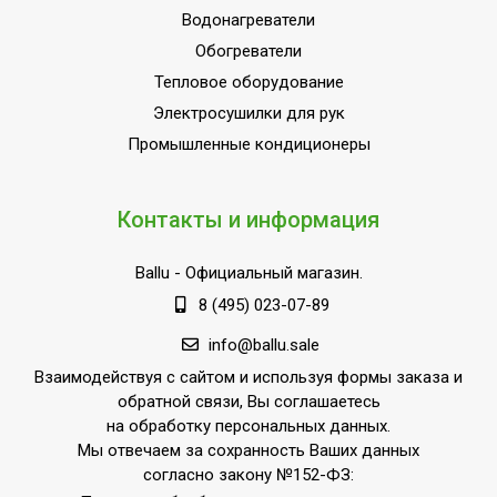
Водонагреватели
Мин. производительность
2.25
охлаждения
Обогреватели
Тепловое оборудование
Установка реального
Нет
времени
Электросушилки для рук
Промышленные кондиционеры
Эффективен для помещ.
26
площадью до
Автоматическое
Контакты и информация
Да
покачивание жалюзи
Макс. длина магистрали
Ballu
- Официальный магазин.
15
(трассы)
8 (495) 023-07-89
Регулировка температуры
info@ballu.sale
Да
охлаждения
Взаимодействуя с сайтом и используя формы заказа и
Класс
обратной связи, Вы соглашаетесь
A
энергоэффективности
на обработку персональных данных.
Мы отвечаем за сохранность Ваших данных
Архивная модель
Нет
согласно закону №152-ФЗ:
Функция ионизации воздуха
Нет