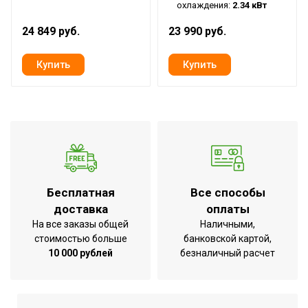
Диаметр труб (газ)
3/8
охлаждения:
2.34 кВт
Таймер на включение
Да
24 849 руб.
23 990 руб.
Гарантийный документ
Гарантийный талон
Высота внутр. блока
0.26
Высота внешнего блока
0.45
Макс. рабочая температура
воздуха для внешнего
43
блока
Макс. расход воздуха
520
Память заданных
Бесплатная
Все способы
Да
параметров работы
доставка
оплаты
На все заказы общей
Наличными,
Работает с HOMMYN
Нет
стоимостью больше
банковской картой,
Глубина внешнего блока
0.293
10 000 рублей
безналичный расчет
Бренд
Ballu
Авторестарт при
Да