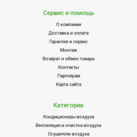
Хладагент
R410a
Сервис и помощь
Wi-Fi модуль
Нет
О компании
Генератор холодной плазмы
Нет
Доставка и оплата
Макс. поддерживаемая
Гарантия и сервис
30
температура
Монтаж
Срок службы
10 лет
Возврат и обмен товара
Мин. производительность
Контакты
2,30
обогрева
Партнёрам
Макс. уровень шума
Карта сайта
49
внешнего блока
Цвет корпуса внутр. блока
Белый
Категории
Мин. поддерживаемая
16
температура
Кондиционеры воздуха
Вентиляция и очистка воздуха
Цвет корпуса внешнего
Белый
блока
Осушители воздуха