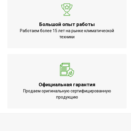
отключении питания
Макс. потребляемая
0.794
мощность
Большой опыт работы
Глубина внутр. блока
0.185
Работаем более 15 лет на рынке климатической
Мощность кондиционера
техники
8 701
(охлаждение),BTU
Гарантийный срок
4 года
Ширина внешнего блока
0.71
Ширина внутр. блока
0.704
Регулировка положения
Официальная гарантия
Горизонтальное
жалюзи с пульта
Продаем оригинальную сертифицированную
Индикация температуры
продукцию
воздуха (вблизи пульта
Нет
управления)
Серия
Greenland
Уровень шума внутр. блока
26