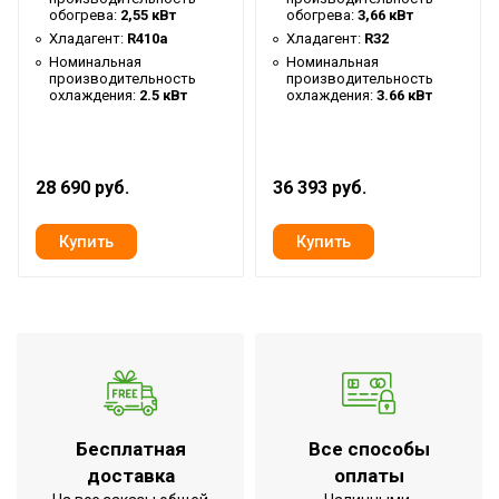
Таймер на отключение
Да
обогрева:
2,55 кВт
обогрева:
3,66 кВт
Работает с Марусей
Да
Хладагент:
R410a
Хладагент:
R32
Номинальная
Номинальная
Работает с Алисой
Да
производительность
производительность
охлаждения:
2.5 кВт
охлаждения:
3.66 кВт
Диаметр труб (жидкость)
1/4
Диаметр труб (газ)
3/8
Таймер на включение
Да
28 690 руб.
36 393 руб.
Высота внутр. блока
0.3
Высота внешнего блока
0.455
Макс. рабочая
температура воздуха для
43
внешнего блока
Макс. расход воздуха
620
Память заданных
Да
параметров работы
Бесплатная
Все способы
доставка
оплаты
Работает с HOMMYN
Да