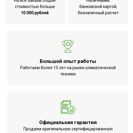
На все заказы общей
Наличными,
Глубина внешнего блока
0.233
стоимостью больше
банковской картой,
Бренд
Ballu
10 000 рублей
безналичный расчет
Авторестарт при
Да
отключении питания
Макс. потребляемая
1.3
мощность
Глубина внутр. блока
0.2
Большой опыт работы
Мощность кондиционера
Работаем более 15 лет на рынке климатической
9 700
(охлаждение),BTU
техники
Гарантийный срок
3 года
Ширина внешнего блока
0.65
Ширина внутр. блока
0.768
Регулировка положения
Да
жалюзи с пульта
Официальная гарантия
Индикация температуры
Продаем оригинальную сертифицированную