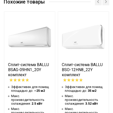
производительность
2.84
Похожие товары
охлаждения
Управление голосом
Нет
Сетевой кабель
Да (с вилкой)
Опция доступна при
Управление c мобильного
подключении
приложения по Wi-Fi
съемного Wi-Fi
модуля
Система самодиагностики
Да
неисправности
Сплит-система BALLU
Сплит-система BALLU
BSAG-09HN1_20Y
BSO-12HN8_22Y
Масса товара с упаковкой
36
комплект
комплект
(брутто)
Мин. рабочая температура
Эффективен для помещ.
Эффективен для помещ.
площадью до:
~25 м2
площадью до:
35 м2
воздуха для внешнего
-7
Макс.
Макс.
блока
производительность
производительность
охлаждения:
2.5 кВт
охлаждения:
3.52 кВт
Подсветка пульта
Да
Макс.
Макс.
производительность
производительность