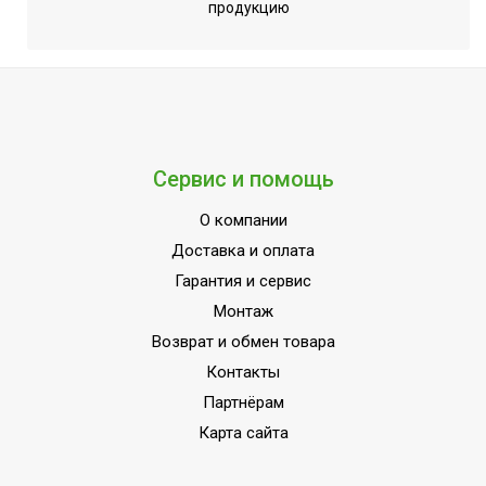
воздуха (вблизи
Нет
продукцию
устройства)
Индикация температуры
воздуха (вблизи пульта
Да
управления)
Серия
Tessey
Сервис и помощь
Работа с умным домом
Да
Уровень шума внутр.
О компании
20
блока
Доставка и оплата
Хладагент
R410a
Гарантия и сервис
Монтаж
Wi-Fi модуль
Доп.опция
Возврат и обмен товара
Генератор холодной
Нет
Контакты
плазмы
Партнёрам
Макс. поддерживаемая
32
Карта сайта
температура
Срок службы
10 лет