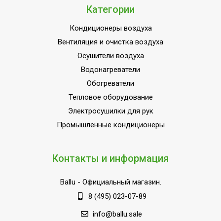
Категории
Мин. производительность
2,9
обогрева
Кондиционеры воздуха
Макс. уровень шума
Вентиляция и очистка воздуха
49
внешнего блока
Осушители воздуха
Цвет корпуса внутр. блока
Белый
Водонагреватели
Мин. поддерживаемая
Обогреватели
16
температура
Тепловое оборудование
Соединительный кабель
Электросушилки для рук
В комплекте
для Wi-Fi модуля
Промышленные кондиционеры
Цвет корпуса внешнего
Белый
блока
Контакты и информация
Мин. производительность
2.84
охлаждения
Ballu
- Официальный магазин.
Установка реального
8 (495) 023-07-89
Нет
времени
info@ballu.sale
Эффективен для помещ.