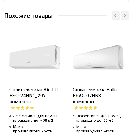
Эффективен для помещ.
53 м2
площадью до
Похожие товары
Макс.
производительность
5.3 кВт
охлаждения
Бренд
Ballu
Хладагент
R410a
Номинальная
производительность
5.3 кВт
охлаждения
Сплит-система BALLU
Сплит-система Ballu
Номинальная
BSO-24HN1_20Y
BSAG-07HN8
производительность
5.4 кВт
комплект
комплект
обогрева
Макс.
Эффективен для помещ.
Эффективен для помещ.
площадью до:
~70 м2
площадью до:
22 м2
производительность
5,4 кВт
Макс.
Макс.
обогрева
производительность
производительность