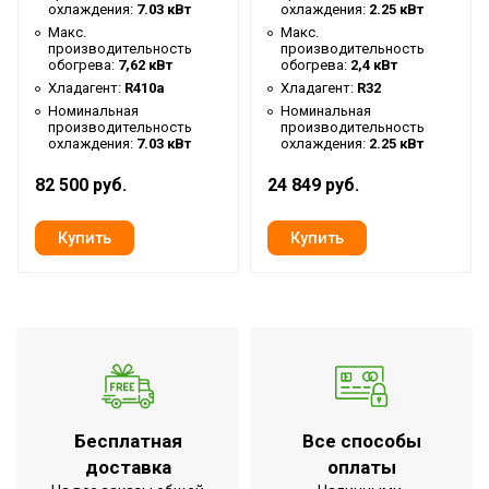
охлаждения:
7.03 кВт
охлаждения:
2.25 кВт
Уровень шума внутр.
30 дБ
Макс.
Макс.
блока
производительность
производительность
обогрева:
7,62 кВт
обогрева:
2,4 кВт
Вес фреона
900 г
Хладагент:
R410a
Хладагент:
R32
Номинальная
Номинальная
Мин. поддерживаемая
16 °С
производительность
производительность
температура
охлаждения:
7.03 кВт
охлаждения:
2.25 кВт
5 лет на компрессор, 3 года
82 500 руб.
24 849 руб.
Гарантийный срок
всю систему
Макс. поддерживаемая
32 °С
температура
Макс. рабочая
температура воздуха для
43 °С
внешнего блока
Мин. рабочая
температура воздуха для
-7 °С
внешнего блока
Бесплатная
Все способы
доставка
оплаты
Цвет корпуса внешнего
Белый