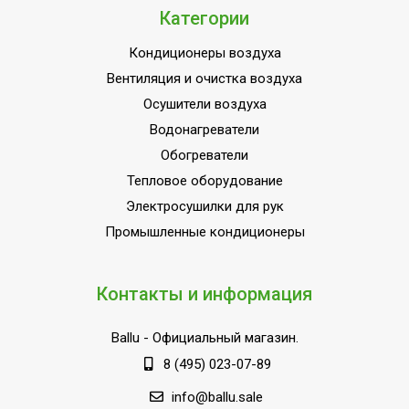
обогрева
Категории
Мин.
производительность
5.3 кВт
Кондиционеры воздуха
охлаждения
Вентиляция и очистка воздуха
Автоматический режим
Да
Осушители воздуха
Водонагреватели
Поддержание
температуры вблизи
Да
Обогреватели
пульта управления
Тепловое оборудование
Количество скоростей
Электросушилки для рук
4
воздушного потока
Промышленные кондиционеры
Режим SLEEP
Да
Режим автоочистки
Да
Контакты и информация
Режим вентиляции
Да
Ballu
- Официальный магазин.
Режим обогрева
Да
8 (495) 023-07-89
Режим осушения
Да
info@ballu.sale
Режим размораживания