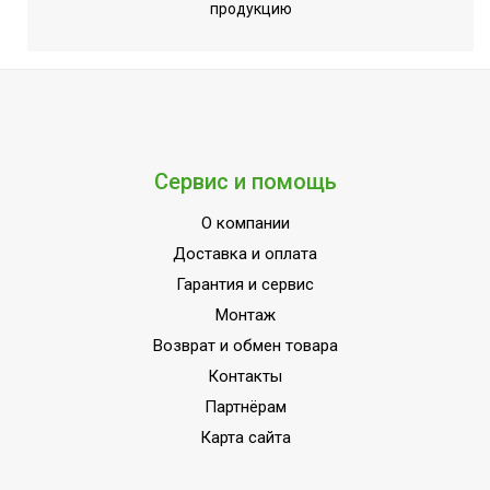
продукцию
Работает с HOMMYN
Да
Таймер на включение
Да
Таймер на отключение
Да
Регулировка положения
Вертикальное+Горизонталь
жалюзи с пульта
Сервис и помощь
Регулировка
Да
температуры обогрева
О компании
Доставка и оплата
Регулировка
температуры
Да
Гарантия и сервис
охлаждения
Монтаж
Точность установки
Возврат и обмен товара
1,0 °С
температуры
Контакты
Макс. расход воздуха
970 м3/час
Партнёрам
Карта сайта
Мин.
производительность
5,4 кВт