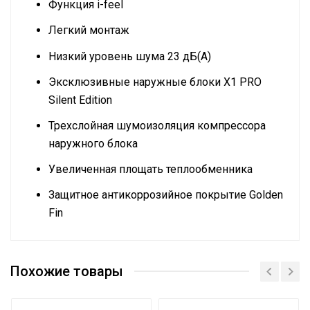
Функция i-feel
Легкий монтаж
Низкий уровень шума 23 дБ(А)
Эксклюзивные наружные блоки X1 PRO
Silent Edition
Трехслойная шумоизоляция компрессора
наружного блока
Увеличенная площать теплообменника
Защитное антикоррозийное покрытие Golden
Fin
Эффективен для помещ.
~35 м2
площадью до
Похожие товары
Макс. производительность
3.52 кВт
охлаждения