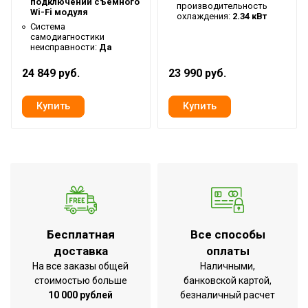
подключении съемного
производительность
Макс. рабочая температура
Wi-Fi модуля
охлаждения:
43 °С
2.34 кВт
воздуха для внешнего блока
Система
самодиагностики
Мин. рабочая температура
неисправности:
Да
-7 °С
воздуха для внешнего блока
24 849 руб.
23 990 руб.
Цвет корпуса внешнего блока
Белый
Цвет корпуса внутр. блока
Белый
Страна производства
КНР
Макс. уровень шума внешнего
56 дБ
блока
Дистанционное
Вид управления
беспроводное
Таймер на включение
Да
Бесплатная
Все способы
доставка
оплаты
Таймер на отключение
Да
На все заказы общей
Наличными,
Регулировка положения
Да
стоимостью больше
банковской картой,
жалюзи с пульта
10 000 рублей
безналичный расчет