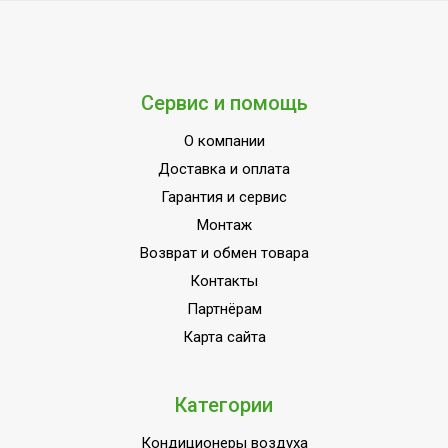
Цифровой дисплей
Да
Подсветка дисплея
Да
Подсветка пульта
Да
Сервис и помощь
Авторестарт при отключении
Да
питания
О компании
Функция интенсивного
Да
Доставка и оплата
охлаждения
Гарантия и сервис
Функция 'Теплый старт'
Да
Монтаж
Класс энергоэффективности
A
Возврат и обмен товара
Система самодиагностики
Контакты
Да
неисправности
Партнёрам
Вариант размещения
Горизонтальное
Карта сайта
Вид установки (крепления)
Настенная
Мощность кондиционера
Категории
12 000
(охлаждение),BTU
Кондиционеры воздуха