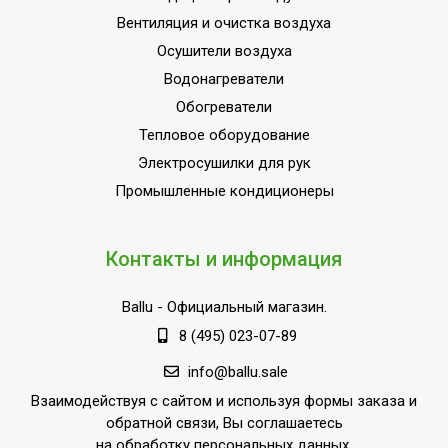
Базовая мощность
Вентиляция и очистка воздуха
кондиционера
12 000
Осушители воздуха
(охлаждение),BTU
Водонагреватели
Потребляемая мощность в
1055 Вт
Обогреватели
режиме нагрева
Тепловое оборудование
Потребляемая мощность в
1096 Вт
Электросушилки для рук
режиме охлаждения
Промышленные кондиционеры
Макс. потребляемая мощность
1.096 кВт
Макс. длина магистрали
20 м
(трассы)
Контакты и информация
Макс. перепад высот между
8 м
Ballu
- Официальный магазин.
внутр. и внешним блоками
8 (495) 023-07-89
Напряжение электропитания, В
220 - 240 В
info@ballu.sale
Сетевой кабель
Да (с вилкой)
Взаимодействуя с сайтом и используя формы заказа и
Набор крепежных элементов в
Да
обратной связи, Вы соглашаетесь
комплекте
на обработку персональных данных.