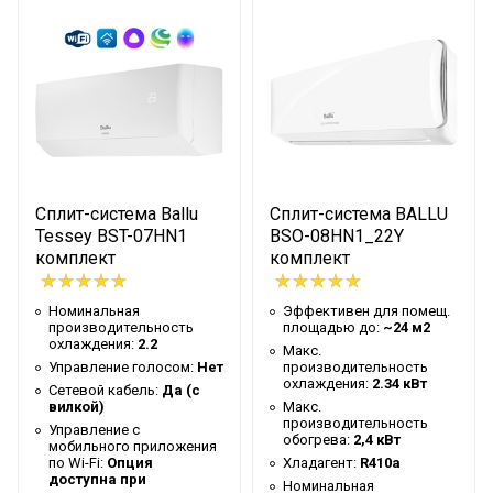
Макс. производительность
3,81 кВт
обогрева
Хладагент
R410a
Номинальная
производительность
3.52 кВт
охлаждения
Сплит-система Ballu
Сплит-система BALLU
Номинальная
3.81 кВт
Tessey BST-07HN1
BSO-08HN1_22Y
производительность обогрева
комплект
комплект
Уровень шума внутр. блока
26 дБ
Номинальная
Эффективен для помещ.
Гарантийный срок
3 года
производительность
площадью до:
~24 м2
охлаждения:
2.2
Бренд
Ballu
Макс.
Управление голосом:
Нет
производительность
Мин. поддерживаемая
охлаждения:
2.34 кВт
Сетевой кабель:
Да (с
16 °С
вилкой)
Макс.
температура
производительность
Управление c
обогрева:
2,4 кВт
Макс. поддерживаемая
мобильного приложения
30 °С
по Wi-Fi:
Опция
Хладагент:
R410a
температура
доступна при
Номинальная