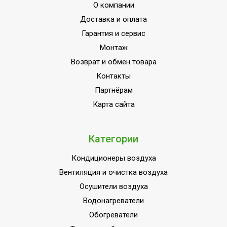
РАССТОЯНИЕ
О компании
Доставка и оплата
Ширина товара
93.6
Гарантия и сервис
Эффективен для
23
Монтаж
помещ. площадью до
Возврат и обмен товара
Вес товара (нетто)
12.12
Контакты
Межсекционые
Партнёрам
Защита от протечек
прокладки VITO RIMOLDI
Карта сайта
SPA
Межосевое расстояние
500
Категории
Вариант размещения
Горизонтальное
Набор крепежных
Кондиционеры воздуха
элементов в
Нет
Вентиляция и очистка воздуха
комплекте
Осушители воздуха
Наличие BIM модели
Нет
Водонагреватели
Давление опрессовки
30
Обогреватели