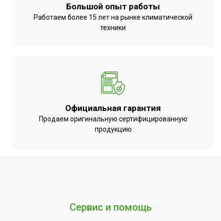
Большой опыт работы
Бренд
Ballu
Работаем более 15 лет на рынке климатической
Количество секций
техники
12
Резьба присоединения
1
радиатора
Гарантийный срок
10 лет
Предельное давление
50
Тип радиатора
Секционный
Официальная гарантия
Серия
A 500/100
Продаем оригинальную сертифицированную
продукцию
Высота товара
56.4
Теплоотдача при Δt 70
1932
Система отопления
Центральная
Глубина товара
10
Срок службы
25 лет
Сервис и помощь
МЕЖОСЕВОЕ
500