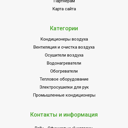
Партнёрам
Промышленное
Карта сайта
Область применения
оборудование
Класс
IPX4
Категории
пылевлагозащищенности
Длина кабеля
1.2
Кондиционеры воздуха
Отдельный вывод
Вентиляция и очистка воздуха
отработанных газов из
Нет
Осушители воздуха
камеры сгорания
Водонагреватели
Вид топлива
Дизельное
Обогреватели
Контроль наличия пламени
Тепловое оборудование
Да
(отключает подачу топлива)
Электросушилки для рук
Страна производства
РОССИЯ
Промышленные кондиционеры
Колесики для перемещения
Да
Контакты и информация