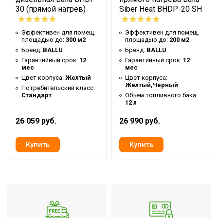
Гарантийный документ
Гарантийный талон
30 (прямой нагрев)
Siber Heat BHDP-20 SH
Глубина упаковки товара
77.5
Эффективен для помещ.
Эффективен для помещ.
Светящиеся
Тип дисплея
площадью до:
300 м2
площадью до:
200 м2
цифры
Бренд:
BALLU
Бренд:
BALLU
Цвет корпуса
Гарантийный срок:
12
Гарантийный срок:
Желтый
12
мес
мес
Ширина упаковки товара
139
Цвет корпуса:
Желтый
Цвет корпуса:
Желтый,Черный
Потребительский класс:
Розжиг горелки
Электронный
Стандарт
Объем топливного бака:
12 л
Бренд
Ballu
26 059 руб.
26 990 руб.
Макс. потребляемая
0.8
мощность
Гарантийный срок
12 мес
Регулировка угла наклона
Нет
Температурный диапазон
от -30 до +40
эксплуатации
Серия
BHDP PRO