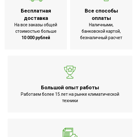
Высота товара
88.5
Бесплатная
Все способы
Антикоррозийная обработка
Да
доставка
оплаты
корпуса
На все заказы общей
Наличными,
Защита от перегрузки
Да
стоимостью больше
банковской картой,
10 000 рублей
безналичный расчет
Глубина товара
62.5
Срок службы
6 лет
Ширина товара
152
Бесступенчатая
Количество режимов
регулировка
нагрева
мощности
Большой опыт работы
Эффективен для помещ.
Работаем более 15 лет на рынке климатической
1200
техники
площадью до
Регулировка температуры
Да
Вид управления
Электронное
Вес товара (нетто)
57