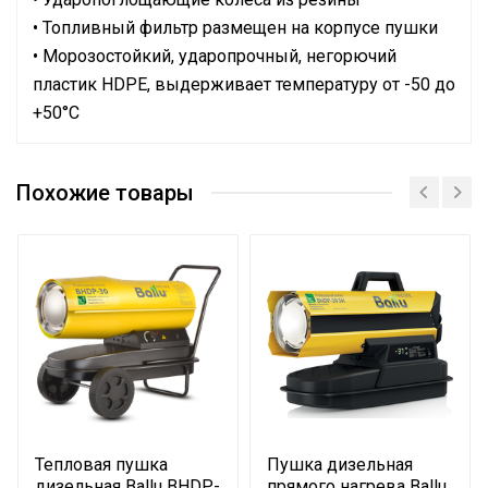
• Топливный фильтр размещен на корпусе пушки
• Морозостойкий, ударопрочный, негорючий
пластик HDPE, выдерживает температуру от -50 до
+50°С
Руководство по эксплуатации
Сетевой кабель
Да (с вилкой)
Сертификат
Похожие товары
Макс. производительность
2870
(расход)
Тип термостата
Электронный
Вес товара с упаковкой
85
(брутто)
Форма корпуса
Цилиндрическая
Средний расход топлива
9,6
Ручка для перемещения
Да
Высота упаковки товара
92.5
Тепловая пушка
Пушка дизельная
дизельная Ballu BHDP-
прямого нагрева Ballu