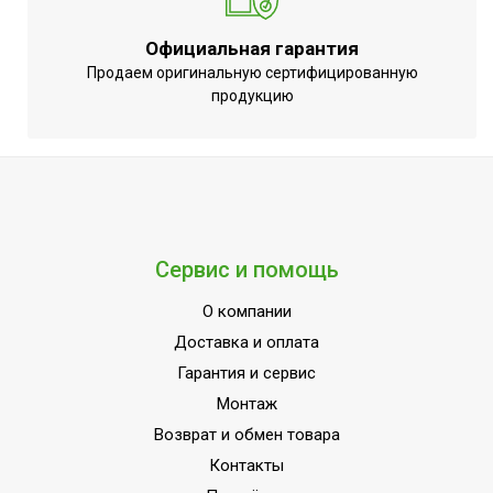
Автоматическое отключение
Да
при исчерпании топлива
Официальная гарантия
Продаем оригинальную сертифицированную
Объем топливного бака
105
продукцию
Время работы на одном баке
8
Индикация питания
Нет
Регулировка мощности
Нет
обогрева
ТЕПЛОВАЯ МОЩНОСТЬ до
120
Сервис и помощь
Способ нагрева
Прямой нагрев
О компании
Режим вентиляции
Да
Доставка и оплата
Напряжение электропитания,
220 - 240
Гарантия и сервис
В
Монтаж
Вид установки (крепления)
Напольная
Возврат и обмен товара
Макс. тепловая мощность
120
Контакты
Защита от перегрева
Да