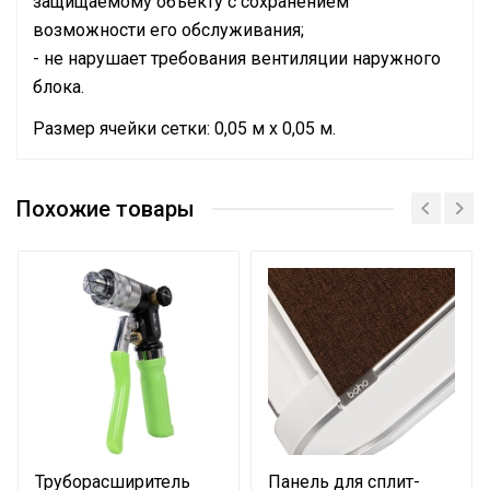
защищаемому объекту с сохранением
возможности его обслуживания;
- не нарушает требования вентиляции наружного
блока.
Размер ячейки сетки: 0,05 м х 0,05 м.
Назначение и
Для защиты наружного
соответствие
блока кондиционера
Похожие товары
Размер
700*1200*1000
Вес товара с упаковкой
24.885
(брутто)
Высота упаковки
9
товара
Кассовый или товарный
Гарантийный документ
чек
Глубина упаковки
101
Труборасширитель
Панель для сплит-
товара