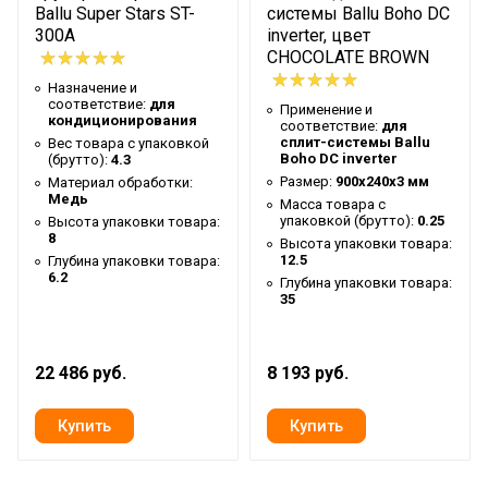
Ballu Super Stars ST-
системы Ballu Boho DC
Цвет корпуса
Белый
300A
inverter, цвет
CHOCOLATE BROWN
Ширина упаковки
123
Назначение и
товара
соответствие:
для
Применение и
кондиционирования
Бренд
Ballu
соответствие:
для
сплит-системы Ballu
Вес товара с упаковкой
Гарантийный срок
2 недели
Boho DC inverter
(брутто):
4.3
Размер:
900х240х3 мм
Материал обработки:
Высота товара
100
Медь
Масса товара с
упаковкой (брутто):
0.25
Высота упаковки товара:
Глубина товара
70
8
Высота упаковки товара:
12.5
Глубина упаковки товара:
Срок службы
10 лет
6.2
Глубина упаковки товара:
Ширина товара
120
35
Количество в упаковке
1
Вес товара (нетто)
24.16
22 486 руб.
8 193 руб.
Вид аксессуара
Ограждение
Вариант размещения
Горизонтальное
Набор крепежных