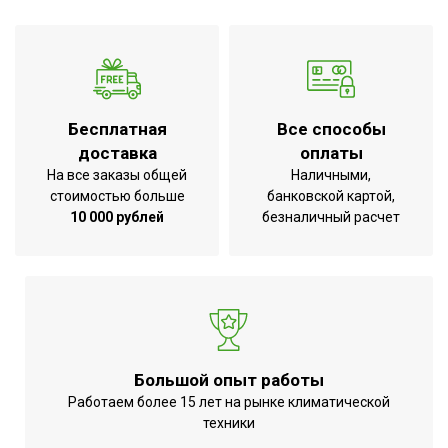
элементов в
Да
комплекте
Вид установки
Настенная наружняя
(крепления)
Универсальное
Бесплатная
Все способы
Область применения
оборудование
доставка
оплаты
На все заказы общей
Наличными,
Размер ячейки
0,05х0,05
стоимостью больше
банковской картой,
Материал
Сталь
10 000 рублей
безналичный расчет
Страна производства
РОССИЯ
Большой опыт работы
Работаем более 15 лет на рынке климатической
техники