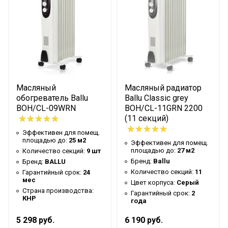
Цвет корпуса
Белый
Количество секций
7 шт
Макс. потребляемая мощность
1.9 кВт
1,50 кВт,0,90
Ступени мощности нагрева
кВт,0,60 кВт
Количество режимов нагрева
4
Масляный
Масляный радиатор
обогреватель Ballu
Ballu Classic grey
Класс пылевлагозащищенности
IP20
BOH/CL-09WRN
BOH/CL-11GRN 2200
Защита от перегрева
Да
(11 секций)
Эффективен для помещ.
Аварийное отключение при
площадью до:
25 м2
Эффективен для помещ.
сильном наклоне или
Нет
площадью до:
27 м2
Количество секций:
9 шт
опрокидывании
Бренд:
Ballu
Бренд:
BALLU
Количество секций:
11
Гарантийный срок:
24
Сертификат пожаробезопасности
Да
мес
Цвет корпуса:
Серый
Вариант размещения
Вертикальное
Страна производства:
Гарантийный срок:
2
КНР
года
Вид установки (крепления)
Напольная
5 298 руб.
6 190 руб.
Напряжение электропитания
220,0 В,240,0 В