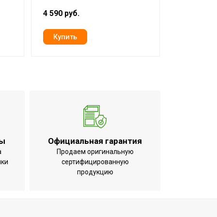
4 590 руб.
5 298 руб.
0.25 м
0.48 м
0.6 м
7.6 кг
Механическое
Да
ты
Официальная гарантия
а
Продаем оригинальную
ики
сертифицированную
продукцию