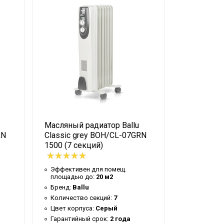
Белый
1,00 кВт,1,20 кВт,2,00 кВт
2.2 кВт
3
Да
I
Да
Масляный радиатор Ballu
Масляный
IP20
RN
Classic grey BOH/CL-07GRN
Ballu BOH
Нет
1500 (7 секций)
Внутри помещения
Эффективе
площадью
Эффективен для помещ.
Напольная
площадью до:
20 м2
Количеств
Бренд:
Ballu
Бренд:
BA
Да
Количество секций:
7
Гарантийн
220 - 240 В
Цвет корпуса:
Серый
Страна пр
Гарантийный срок:
2 года
0,6*0,25*0,48 м