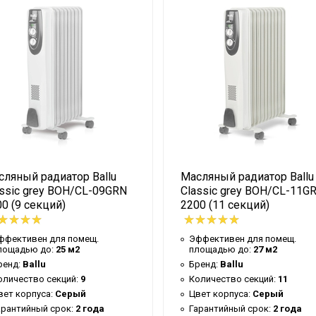
сляный радиатор Ballu
Масляный радиатор Ballu
ssic grey BOH/CL-09GRN
Classic grey BOH/CL-11G
наклоне или опрокидывании
0 (9 секций)
2200 (11 секций)
ффективен для помещ.
Эффективен для помещ.
лощадью до:
25 м2
площадью до:
27 м2
ренд:
Ballu
Бренд:
Ballu
оличество секций:
9
Количество секций:
11
вет корпуса:
Серый
Цвет корпуса:
Серый
арантийный срок:
2 года
Гарантийный срок:
2 года