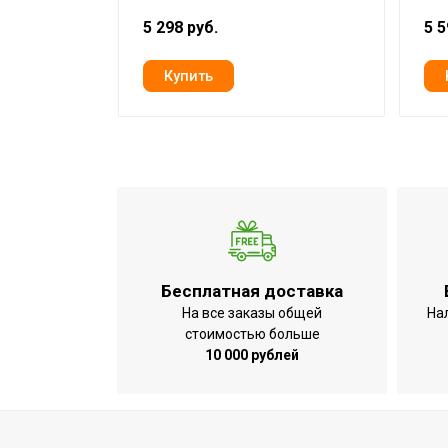
5 298 руб.
5 5
Ширина товара
Глубина товара
Высота товара
Вес товара (нетто)
Вид управления
Индикация включения
Бесплатная доставка
На все заказы общей
На
стоимостью больше
10 000 рублей