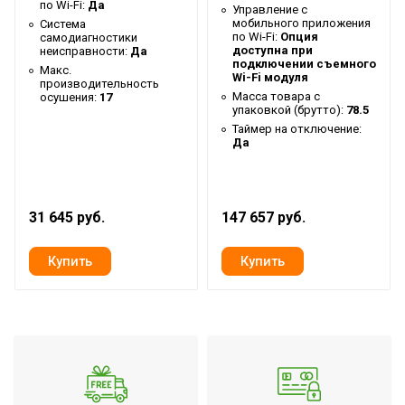
по Wi-Fi:
Да
Управление c
мобильного приложения
Система
Тип блока
Канальный
по Wi-Fi:
Опция
самодиагностики
доступна при
неисправности:
Да
Гарантийный срок
3 года
подключении съемного
Макс.
Wi-Fi модуля
Серия
Universal 3 DC
производительность
Масса товара с
осушения:
17
упаковкой (брутто):
78.5
Высота товара
54.8
Таймер на отключение:
Уровень шума внутр.
Да
41
блока
Хладагент
R32
31 645 руб.
147 657 руб.
Wi-Fi модуль
Доп.опция
Глубина товара
100
Срок службы
10 лет
Цвет корпуса внутр.
Серый нерж.сталь
блока
Ширина товара
100
Эффективен для помещ.
140