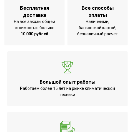
площадью до
Бесплатная
Все способы
Класс
B
доставка
оплаты
энергоэффективности
На все заказы общей
Наличными,
Дистанционное
стоимостью больше
банковской картой,
Вид управления
10 000 рублей
безналичный расчет
проводное
Инверторная технология
Да
Режим обогрева
Да
Режим осушения
Да
Базовая мощность
кондиционера
48 000
Большой опыт работы
(охлаждение),BTU
Работаем более 15 лет на рынке климатической
техники
Макс.
производительность
14.52
охлаждения
Да (выносной пульт
Цифровой дисплей
управления)