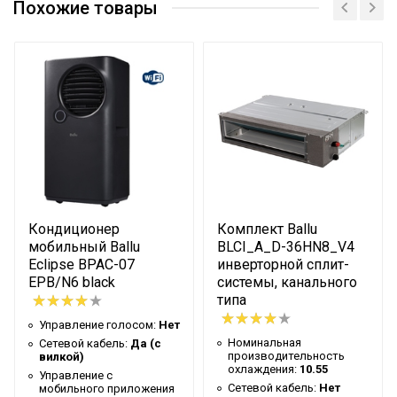
производительность
14.07
Похожие товары
охлаждения
Сетевой кабель
Нет
Управление c
Опция доступна при
мобильного приложения
подключении
по Wi-Fi
съемного Wi-Fi модуля
Масса товара с
108.5
упаковкой (брутто)
Таймер на отключение
Да
Кондиционер
Комплект Ballu
Высота упаковки товара
89
мобильный Ballu
BLCI_A_D-36HN8_V4
Таймер на включение
Да
Eclipse BPAC-07
инверторной сплит-
EPB/N6 black
системы, канального
Глубина упаковки товара
100
типа
Ширина упаковки товара
100
Управление голосом:
Нет
Номинальная
Бренд
Сетевой кабель:
Да (с
Ballu
производительность
вилкой)
охлаждения:
10.55
Макс. потребляемая
Управление c
6.3
Сетевой кабель:
Нет
мобильного приложения
мощность