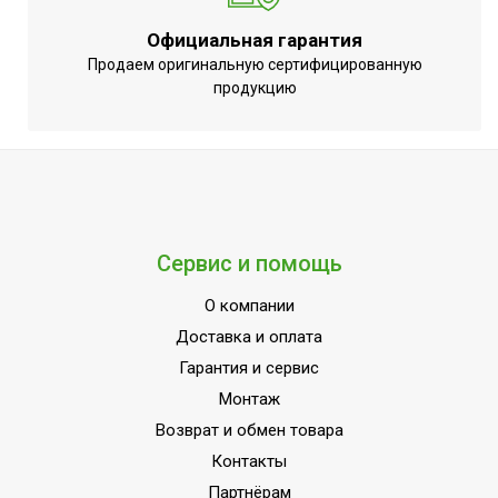
Режим SLEEP
Да
Официальная гарантия
Макс.
Продаем оригинальную сертифицированную
производительность
17
продукцию
обогрева
Производительность по
2300
воздуху
Набор крепежных
Нет
элементов в комплекте
Сервис и помощь
Наличие BIM модели
Нет
Потребляемая мощность
О компании
4220
в режиме нагрева
Доставка и оплата
Режим вентиляции
Да
Гарантия и сервис
Пульт управления в
Монтаж
Да
комплекте
Возврат и обмен товара
Потребляемая мощность
Контакты
4670
в режиме охлаждения
Партнёрам