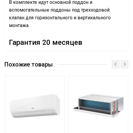
В комплекте идут основной поддон и
вспомогательные поддоны под трехходовой
клапан для горизонтального и вертикального
монтажа.
Гарантия 20 месяцев
BALLU
Бренд
MACHINE
Похожие товары
Гарантийный срок
20 мес
Страна производства
КНР
Номинальная средняя производ-
16.2 кВт
ность обогрева
Номинальная средняя производ-
10.8 кВт
ность охлаждения
Расход воды
1.92 л/ч