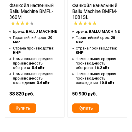
Макс. расход воздуха
2040 м3/час
Фанкойл настенный
Фанкойл канальный
Напряжение электропитания
220,0 В
Ballu Machine BMFL-
Ballu Machine BMFM-
360M
1081SL
Вес товара (нетто)
34 кг
Высота товара
0.24 м
Бренд:
BALLU MACHINE
Бренд:
BALLU MACHINE
Гарантийный срок:
20
Гарантийный срок:
20
Габаритные размеры товара
0,24*1,78*0,545
мес
мес
(В*Ш*Г)
м
Страна производства:
Страна производства:
КНР
КНР
Глубина товара
0.545 м
Номинальная средняя
Номинальная средняя
производ-ность
производ-ность
Ширина товара
1.78 м
обогрева:
5.4 кВт
обогрева:
16.2 кВт
Номинальная средняя
Номинальная средняя
производ-ность
производ-ность
охлаждения:
3.6 кВт
охлаждения:
10.8 кВт
38 820 руб.
50 900 руб.