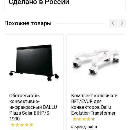
Сделано в России
Инструкция
Эффективен для помещ.
Сертификат
20 м2
площадью до
Похожие товары
Сертификат
Сертификат
Бренд
BALLU
Гарантийный срок
3 года
Цвет корпуса
Белый
Ступени мощности
1,50 кВт,1,50 кВт
нагрева
Макс. потребляемая
1.5 кВт
мощность
Количество режимов
2
Обогреватель
Комплект колесиков
нагрева
конвективно-
BFT/EVUR для
инфракрасный BALLU
конвекторов Ballu
Защита от перегрева
Да
Plaza Solar BIHP/S-
Evolution Transformer
Класс
1900
IP24
пылевлагозащищенности
Бренд:
Ballu