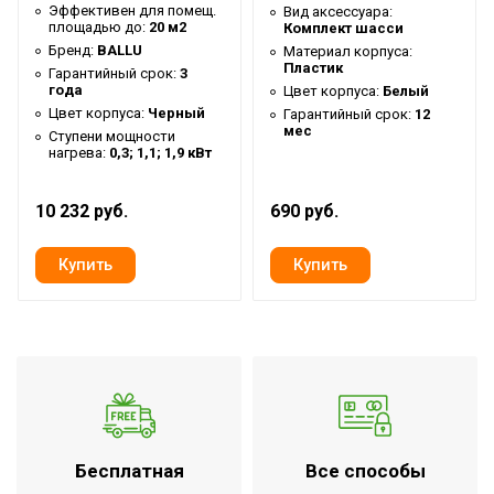
Эффективен для помещ.
Аварийное отключение
Вид аксессуара:
площадью до:
20 м2
Комплект шасси
при сильном наклоне или
Да
Бренд:
BALLU
Материал корпуса:
опрокидывании
Пластик
Гарантийный срок:
3
года
Цвет корпуса:
Белый
Система самодиагностики
Цвет корпуса:
Черный
Нет
Гарантийный срок:
12
неисправности
мес
Ступени мощности
нагрева:
0,3; 1,1; 1,9 кВт
Х-образный
Тип нагревательного
монолитный
10 232 руб.
690 руб.
элемента
нагревательный
элемент
Кабель для подключения
Нет
к системе отопления
Вариант размещения
Горизонтальное
Вид установки
Напольная,Напольная
(крепления)
Сетевой кабель с вилкой
Да
Бесплатная
Все способы
Напряжение
220 В