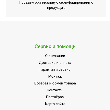
1,0 °С
Продаем оригинальную сертифицированную
температуры
продукцию
Вид управления
Механическое
Индикация температуры
Нет
нагрева
Индикация включения
Нет
Цифровой дисплей
Нет
Сервис и помощь
Подсветка дисплея
Нет
О компании
Типоразмер
Вертикальный
Доставка и оплата
Гарантия и сервис
Монтаж
Возврат и обмен товара
Контакты
Партнёрам
Карта сайта