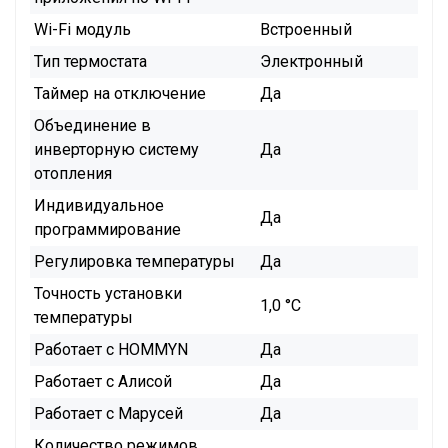
Wi-Fi модуль
Встроенный
Тип термостата
Электронный
Таймер на отключение
Да
Объединение в
инверторную систему
Да
отопления
Индивидуальное
Да
программирование
Регулировка температуры
Да
Точность установки
1,0 °С
температуры
Работает с HOMMYN
Да
Работает с Алисой
Да
Работает с Марусей
Да
Количество режимов