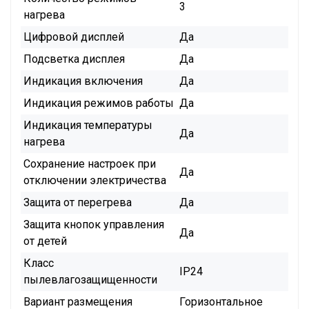
3
нагрева
Цифровой дисплей
Да
Подсветка дисплея
Да
Индикация включения
Да
Индикация режимов работы
Да
Индикация температуры
Да
нагрева
Сохранение настроек при
Да
отключении электричества
Защита от перегрева
Да
Защита кнопок управления
Да
от детей
Класс
IP24
пылевлагозащищенности
Вариант размещения
Горизонтальное