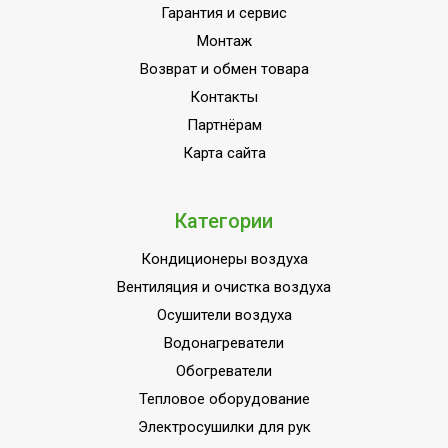
Индикация включения
Да
Гарантия и сервис
Монтаж
Вариант размещения
Универсальное
Возврат и обмен товара
Набор крепежных
Да
Контакты
элементов в комплекте
Партнёрам
Пульт управления в
Да
Карта сайта
комплекте
Напряжение
220 - 240
электропитания, В
Категории
Макс. тепловая мощность
0.33
Кондиционеры воздуха
Материал корпуса
Металл
Вентиляция и очистка воздуха
Защита от перегрева
Нет
Осушители воздуха
Коммерческое
Водонагреватели
Область применения
оборудование
Обогреватели
Класс
Тепловое оборудование
IP21
пылевлагозащищенности
Электросушилки для рук