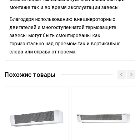
монтаже так и во время эксплуатации завесы.
Благодаря использованию внешнероторных
двигателей и многоступенчатой термозащите
завесы могут быть смонтированы как
горизонтально над проемом так и вертикально
слева или справа от проема.
Руководство по эксплуатации
Подключение к
Кабельный ввод на
Сертификат
электросети
корпусе
Похожие товары
Сертификат
Макс.
производительность
3800
(расход)
Термостат
Электронный
Тип термостата
Электронный
Вес товара с упаковкой
26.8
(брутто)