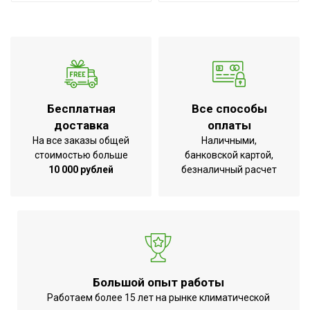
Гарантийный срок
3 года
Мощность двигателей
410
вентилятора
Professional Standard 2
Серия
Plus
Бесплатная
Все способы
Высота товара
28.5
доставка
оплаты
Глубина товара
29.5
На все заказы общей
Наличными,
стоимостью больше
банковской картой,
Срок службы
7 лет
10 000 рублей
безналичный расчет
Регулировка скорости
Ступенчатая
вращения вентилятора
Режим 'без нагрева'
Да
Гарантия 3
года;Индикация
УТП
включения;Электронный
Большой опыт работы
термоста
Работаем более 15 лет на рынке климатической