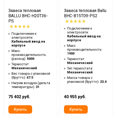
Нагрев воздуха (дельта
0
Завеса тепловая
Завеса тепловая Ballu
температуры)
BALLU BHC-H20T36-
BHC-B15T09-PS2
Высота упаковки товара
32.5
PS
Гарантийный документ
Гарантийный талон
Подключение к
электросети:
Подключение к
Уровень шума на
Кабельный ввод на
электросети:
60
корпусе
Кабельный ввод на
расстоянии 5м
корпусе
Макс.
производительность:
Глубина упаковки товара
38.5
Макс.
1900
производительность
(расход):
5000
Макс. высота установки
4.5
Термостат:
Механический
Термостат:
Цвет корпуса
Белый
Механический
Тип термостата:
Механический
Вес товара с упаковкой
Ширина упаковки товара
154
(брутто):
47.5
Масса товара с
упаковкой (брутто):
23.4
Нагрев воздуха (дельта
Бренд
Ballu
температуры):
31
Макс. потребляемая
0.22
75 402 руб.
40 955 руб.
мощность
Тип нагревательного
Без нагрева
элемента