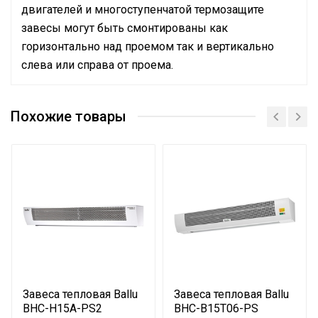
двигателей и многоступенчатой термозащите
завесы могут быть смонтированы как
горизонтально над проемом так и вертикально
слева или справа от проема.
Руководство по эксплуатации
Подключение к
Кабельный ввод на
Сертификат
электросети
корпусе
Похожие товары
Сертификат
Макс.
производительность
2200
(расход)
Термостат
Электронный
Тип термостата
Электронный
Вес товара с упаковкой
23
(брутто)
Нагрев воздуха (дельта
16
Завеса тепловая Ballu
Завеса тепловая Ballu
температуры)
BHC-H15A-PS2
BHC-B15T06-PS