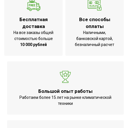
вентилятора
Professional Standard
Серия
Plus
Бесплатная
Все способы
Высота товара
24
доставка
оплаты
На все заказы общей
Наличными,
Глубина товара
22
стоимостью больше
банковской картой,
Срок службы
7 лет
10 000 рублей
безналичный расчет
Регулировка скорости
Ступенчатая
вращения вентилятора
Режим 'без нагрева'
Да
Гарантия 3 года;Защита
от перегрева;Индикация
УТП
Большой опыт работы
включения;Электронный
Работаем более 15 лет на рынке климатической
термоста
техники
Ширина товара
144.7
Количество режимов
3
нагрева