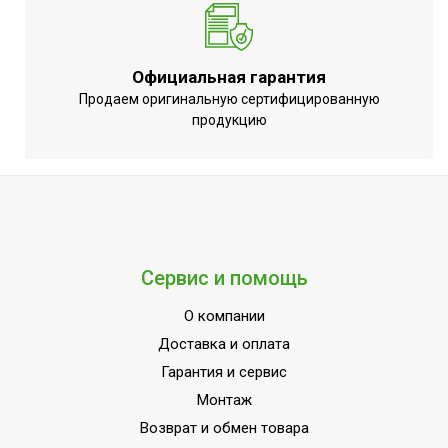
Регулировка
Да (механический
температуры
регулятор)
Точность установки
Официальная гарантия
0,5 °С
температуры
Продаем оригинальную сертифицированную
продукцию
Дистанционное
Вид управления
проводное
Вес товара (нетто)
20.8
Рекомендованная
1.5
ширина проема
Количество режимов
Сервис и помощь
2
вентиляции
О компании
МОЩНОСТЬ
12
Доставка и оплата
ПОТРЕБЛЕНИЯ до
Гарантия и сервис
Индикация включения
Да
Монтаж
Вариант размещения
Универсальное
Возврат и обмен товара