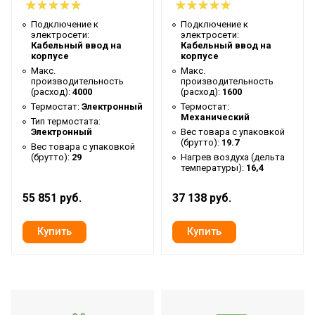
Высота упаковки товара
23.5
Гарантийный документ
Гарантийный талон
Подключение к
Подключение к
электросети:
электросети:
Уровень шума на
Кабельный ввод на
Кабельный ввод на
54
корпусе
корпусе
расстоянии 5м
Макс.
Макс.
производительность
производительность
Глубина упаковки товара
30
(расход):
4000
(расход):
1600
Макс. высота установки
Термостат:
Электронный
3.5
Термостат:
Механический
Тип термостата:
Цвет корпуса
Белый
Электронный
Вес товара с упаковкой
(брутто):
19.7
Вес товара с упаковкой
Ширина упаковки товара
152.5
(брутто):
29
Нагрев воздуха (дельта
температуры):
16,4
Бренд
Ballu
55 851 руб.
Макс. потребляемая
37 138 руб.
12
мощность
Тип нагревательного
ТЭН с оребрением
элемента
Гарантийный срок
3 года
Мощность двигателей
180