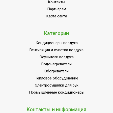
Набор крепежных
Контакты
Да
элементов в комплекте
Партнёрам
Пульт управления в
Карта сайта
Да
комплекте
Напряжение
380 - 400
Категории
электропитания, В
Макс. тепловая мощность
12
Кондиционеры воздуха
Вентиляция и очистка воздуха
Материал корпуса
Металл
Осушители воздуха
Защита от перегрева
Да
Водонагреватели
Коммерческое
Область применения
Обогреватели
оборудование
Тепловое оборудование
Класс
IP21
Электросушилки для рук
пылевлагозащищенности
Промышленные кондиционеры
Ступени мощности
8,00
обогрева, кВт
Контакты и информация
Страна производства
РОССИЯ