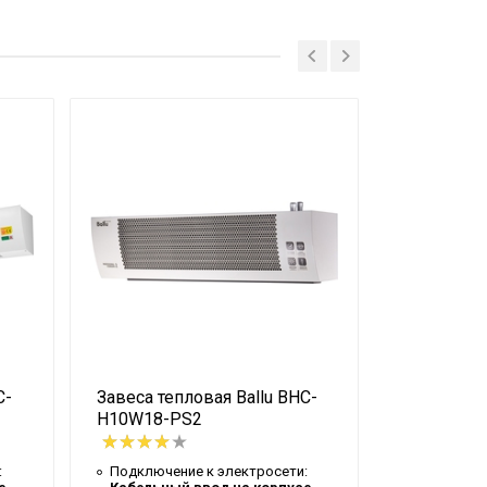
C-
Завеса тепловая Ballu BHC-
Завеса теп
H10W18-PS2
H15A-PS2
:
Подключение к электросети:
Подключен