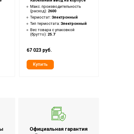
е
Кабельный ввод на корпусе
Кабельный
Макс. производительность
Макс. про
(расход):
2600
(расход):
4
Термостат:
Электронный
Термостат
Тип термостата:
Электронный
Тип термо
Вес товара с упаковкой
Вес товар
(брутто):
25.7
(брутто):
2
67 023 руб.
55 851 руб
ты
Официальная гарантия