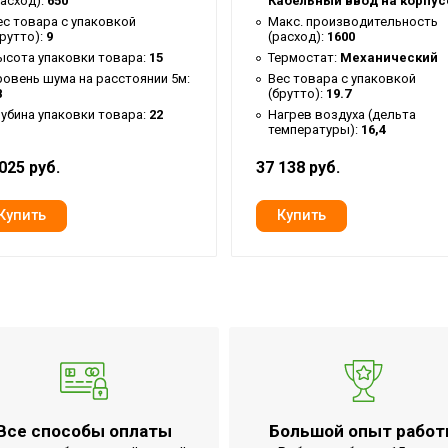
расход):
650
Кабельный ввод на корпус
3/4
ес товара с упаковкой
Макс. производительность
брутто):
9
(расход):
1600
Ballu
ысота упаковки товара:
15
Термостат:
Механический
0.35
ровень шума на расстоянии 5м:
Вес товара с упаковкой
8
(брутто):
19.7
Медно-алюминиевый теплообменник
лубина упаковки товара:
22
Нагрев воздуха (дельта
температуры):
16,4
3 года
025 руб.
37 138 руб.
16
420
оде
63
Professional Standard 2 Plus
30
29
7 лет
илятора
Ступенчатая
Все способы оплаты
Большой опыт рабо
Да