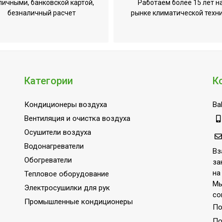
личными, банковской картой,
Работаем более 15 лет н
Гарантия 3 года;Индикация включения
безналичный расчет
рынке климатической техн
196.5
1
40
Да
Категории
К
Бесступенчатая регулировка
Дистанционное проводное
Кондиционеры воздуха
Bal
Вентиляция и очистка воздуха
43
Осушители воздуха
2
Водонагреватели
ов
3/4
Вз
Обогреватели
за
3
на
Тепловое оборудование
150
Мы
Электросушилки для рук
со
Да
Промышленные кондиционеры
По
Универсальное
По