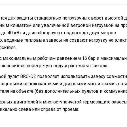
ся для защиты стандартных погрузочных ворот высотой до 
дным климатом или увеличенной ветровой нагрузкой на пр
до 40 кВт и длиной корпуса от одного до двух метров.
 водяные тепловые завесы не создают нагрузку на электро
осителя.
максимальным рабочим давлением 16 бар и максимальной
плоносителя перегретую воду и растворы гликоля.
вой пульт BRC-D2 позволяет использовать завесу совмест
, концевыми выключателями и дверными магнитными конт
теля на объекте (без дополнительных пультов и коммуник
рных двигателей и многоступенчатой термозащите завесы
икально слева или справа от проема.
Кабельный ввод на корпусе