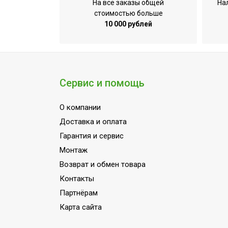
На все заказы общей
На
УТП
стоимостью больше
Ширина товара
10 000 рублей
Количество режимов нагрева
Тепловая мощность (90/70/15 ⁰С)
Регулировка температуры
Сервис и помощь
Точность установки температуры
Вид управления
О компании
Доставка и оплата
Вес товара (нетто)
Гарантия и сервис
Рекомендованная ширина проема
Монтаж
Присоединительный диаметр патрубк
Возврат и обмен товара
Количество режимов вентиляции
Контакты
Макс. температура воды
Партнёрам
Индикация включения
Карта сайта
Вариант размещения