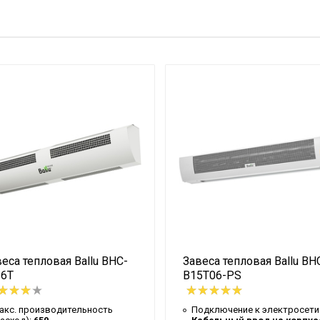
5000
Электронный
Электронный
48.6
150
23
32.5
Гарантийный талон
63
38.5
4.5
еса тепловая Ballu BHC-
Завеса тепловая Ballu BH
Белый
-6T
B15T06-PS
3/4
206
акс. производительность
Подключение к электросети