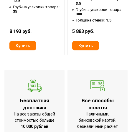
12.5
Гарантийный срок
2 года
3.5
Глубина упаковки товара:
Глубина упаковки товара:
Производительность
4
35
300
Толщина стенки:
1.5
Высота нагнетания от
2.5
устройства
8 193 руб.
5 883 руб.
Серия
Aquamaster
Высота товара
25
Мощность
80
Глубина товара
30
Срок службы
2 года
Ширина товара
26
Вес товара (нетто)
3
Бесплатная
Все способы
Длина входного шланга
2.5
доставка
оплаты
Длина выходного шланга
5
На все заказы общей
Наличными,
стоимостью больше
банковской картой,
Мин. рабочее давление
5
10 000 рублей
безналичный расчет
Возможность всасывания