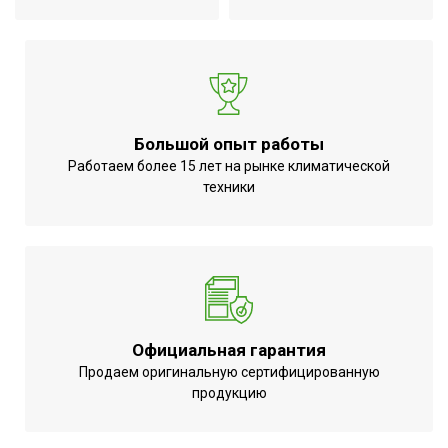
Да
из резервуара
Напряжение
220 - 240
электропитания, В
Материал корпуса
Пластик
Отсек для шлангов
Да
Большой опыт работы
Работаем более 15 лет на рынке климатической
техники
Официальная гарантия
Продаем оригинальную сертифицированную
продукцию