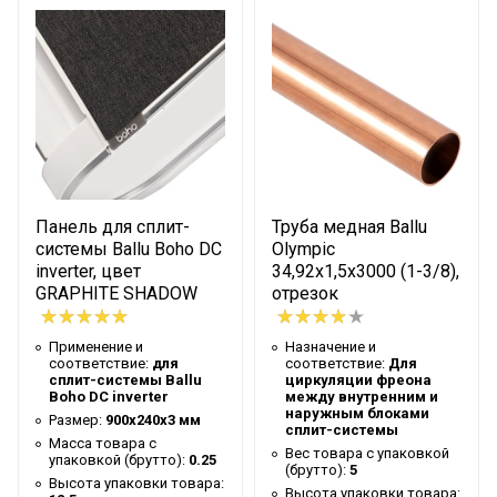
(брутто)
Высота упаковки товара
26
Глубина упаковки товара
30
Максимальное рабочее
10
давление
Цвет корпуса
Салатовый
Ширина упаковки товара
27
Панель для сплит-
Труба медная Ballu
Длина удлинителя для
системы Ballu Boho DC
Olympic
0.37
inverter, цвет
34,92х1,5х3000 (1-3/8),
пистолета
GRAPHITE SHADOW
отрезок
Артикул
Aquamaster
Бренд
Ballu
Применение и
Назначение и
соответствие:
для
соответствие:
Для
Степень защиты / Класс
сплит-системы Ballu
циркуляции фреона
IP67
Boho DC inverter
между внутренним и
защиты
наружным блоками
Размер:
900х240х3 мм
сплит-системы
Количество режимов
Масса товара с
Вес товара с упаковкой
2
упаковкой (брутто):
0.25
работы
(брутто):
5
Высота упаковки товара:
Высота упаковки товара: