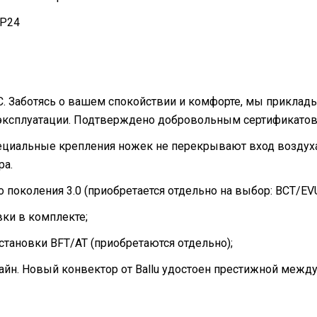
IP24
 Заботясь о вашем спокойствии и комфорте, мы приклады
 эксплуатации. Подтверждено добровольным сертификато
ециальные крепления ножек не перекрывают вход воздуха
ра.
поколения 3.0 (приобретается отдельно на выбор: BCT/EVU
вки в комплекте;
тановки BFT/AT (приобретаются отдельно);
йн. Новый конвектор от Ballu удостоен престижной между