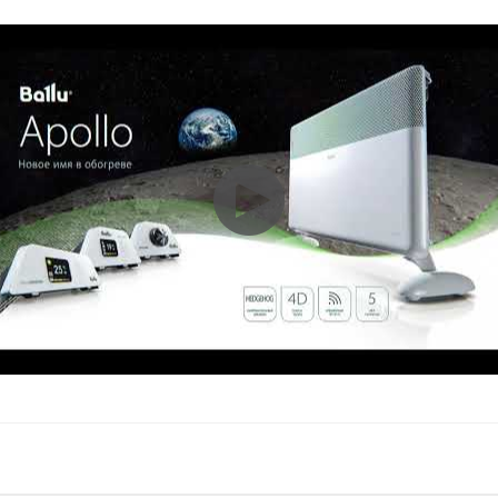
о
20 м2
BALLU
5 лет