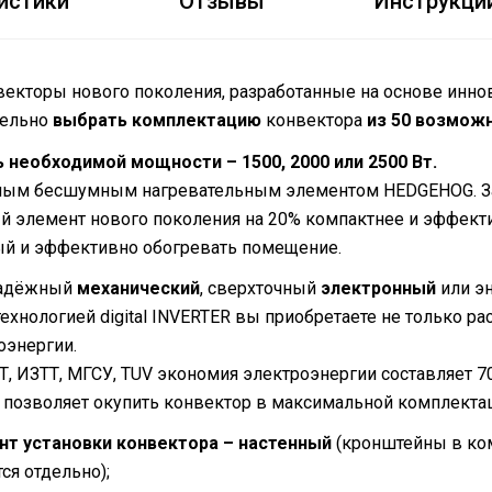
истики
Отзывы
Инструкци
нвекторы нового поколения, разработанные на основе ин
тельно
выбрать комплектацию
конвектора
из 50 возмож
необходимой мощности – 1500, 2000 или 2500 Вт.
ным бесшумным нагревательным элементом HEDGEHOG. За
й элемент нового поколения на 20% компактнее и эффект
й и эффективно обогревать помещение.
адёжный
механический
, сверхточный
электронный
или э
ехнологией digital INVERTER вы приобретаете не только р
энергии.
, ИЗТТ, МГСУ, TUV экономия электроэнергии составляет 7
 позволяет окупить конвектор в максимальной комплектац
нт установки конвектора – настенный
(кронштейны в ко
ся отдельно);