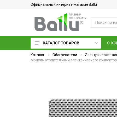
Официальный интернет-магазин Ballu
О К
КАТАЛОГ ТОВАРОВ
Каталог
Кондиционеры воздуха
Обогреватели
Электрические ко
Модуль отопительный электрического конвектора 
Вентиляция и очистка воздуха
Осушители воздуха
Водонагреватели
Обогреватели
Тепловое оборудование
Электросушилки для рук