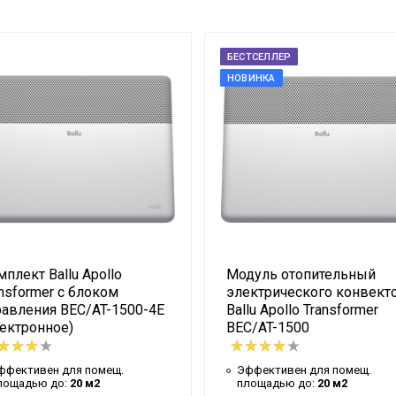
Белый
1.5 кВт
БЕСТСЕЛЛЕР
5
НОВИНКА
Да
IP24
наклоне или опрокидывании
Да
HEDGEHOG
Да
Напольное / 
плект Ballu Apollo
Модуль отопительный
Напольная / 
nsformer с блоком
электрического конвект
Да
равления BEC/AT-1500-4E
Ballu Apollo Transformer
лектронное)
BEC/AT-1500
220 - 240 В
0,404*0,56*0,
ффективен для помещ.
Эффективен для помещ.
лощадью до:
20 м2
площадью до:
20 м2
0.56 м