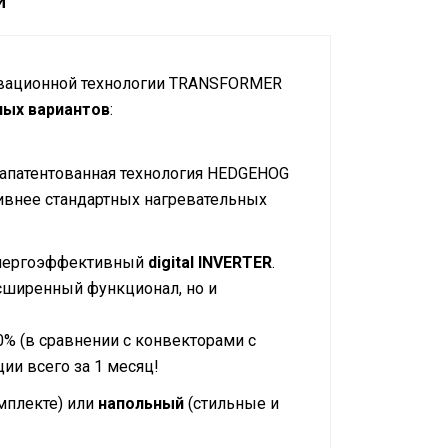
и
новационной технологии TRANSFORMER
ных вариантов
:
патентованная технология HEDGEHOG
ивнее стандартных нагревательных
нергоэффективный
digital INVERTER
.
асширенный функционал, но и
0% (в сравнении с конвекторами с
ии всего за 1 месяц!
мплекте) или
напольный
(стильные и