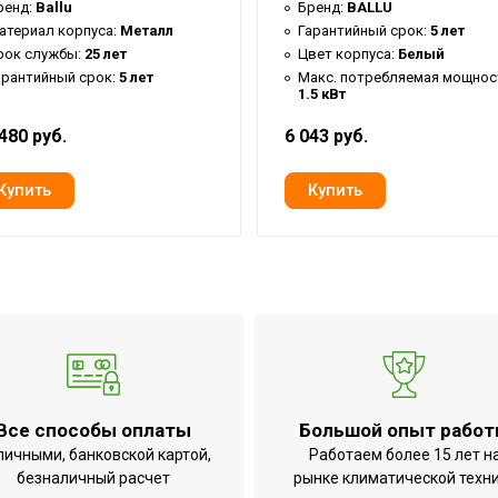
ренд:
Ballu
Бренд:
BALLU
0.82 м
атериал корпуса:
Металл
Гарантийный срок:
5 лет
рок службы:
25 лет
Цвет корпуса:
Белый
0.404 м
арантийный срок:
5 лет
Макс. потребляемая мощнос
1.5 кВт
3.6 кг
екте
Да
480 руб.
6 043 руб.
Нет
Да
Отсутствует
Нет
Инверторное
Да
Да
Нет
Все способы оплаты
Большой опыт рабо
Да
личными, банковской картой,
Работаем более 15 лет н
безналичный расчет
рынке климатической техн
Горизонталь