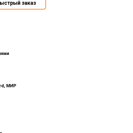
иями
ard, МИР