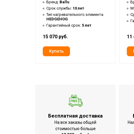
Бренд:
Ballu
Б
Глубина товара
й
Срок службы:
10 лет
М
3 года
Тип нагревательного элемента:
С
Высота товара
HEDGEHOG
ва:
КНР
Г
Гарантийный срок:
5 лет
Вес товара (нетто)
Набор крепежных элементов в компл
15 070 руб.
11 
Пульт управления в комплекте
Регулировка температуры нагрева
Тип термостата
Точность установки температуры
Вид управления
Индикация температуры нагрева
Индикация включения
Цифровой дисплей
Бесплатная доставка
Подсветка дисплея
На все заказы общей
На
стоимостью больше
Типоразмер