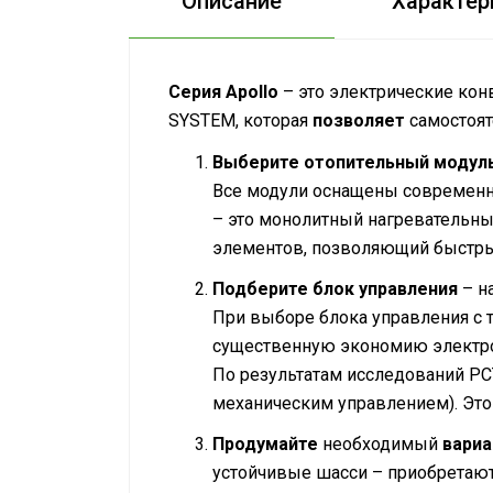
Описание
Характер
Серия Apollo
– это электрические ко
SYSTEM, которая
позволяет
самостоя
Выберите отопительный модуль 
Все модули оснащены современ
– это монолитный нагревательны
элементов, позволяющий быстры
Подберите блок управления
– н
При выборе блока управления с т
существенную экономию электро
По результатам исследований РСТ
механическим управлением). Это
Продумайте
необходимый
вариа
устойчивые шасси – приобретают