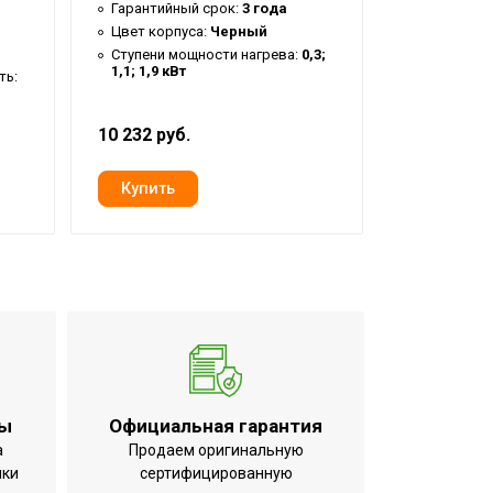
Гарантийный срок:
3 года
Гарантийн
Цвет корпуса:
Черный
Страна пр
Ступени мощности нагрева:
0,3;
1,1; 1,9 кВт
ть:
10 232 руб.
6 508 руб.
,Электронное,Механическое
ты
Официальная гарантия
а
Продаем оригинальную
ики
сертифицированную
ный